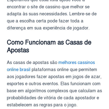
encontrar o site de cassino que melhor se
adapta às suas necessidades. Lembre-se de
que a escolha certa pode fazer toda a
diferença em sua experiência de jogador.
Como Funcionam as Casas de
Apostas
As casas de apostas são
melhores cassinos
online brasil
plataformas online que permitem
aos jogadores fazer apostas em jogos de azar,
esportes e outros eventos. Elas funcionam com
base em algoritmos complexos que calculam as
probabilidades de vitória de cada apostador e
estabelecem as regras para o jogo.