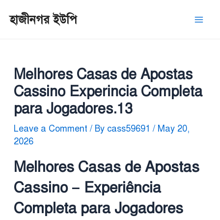
Skip
Post
Mai
হাজীনগর ইউপি
to
navigation
Men
content
Melhores Casas de Apostas
Cassino Experincia Completa
para Jogadores.13
Leave a Comment
/ By
cass59691
/
May 20,
2026
Melhores Casas de Apostas
Cassino – Experiência
Completa para Jogadores