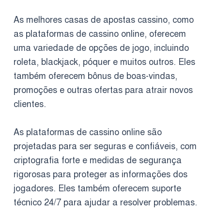
As melhores casas de apostas cassino, como
as plataformas de cassino online, oferecem
uma variedade de opções de jogo, incluindo
roleta, blackjack, póquer e muitos outros. Eles
também oferecem bônus de boas-vindas,
promoções e outras ofertas para atrair novos
clientes.
As plataformas de cassino online são
projetadas para ser seguras e confiáveis, com
criptografia forte e medidas de segurança
rigorosas para proteger as informações dos
jogadores. Eles também oferecem suporte
técnico 24/7 para ajudar a resolver problemas.