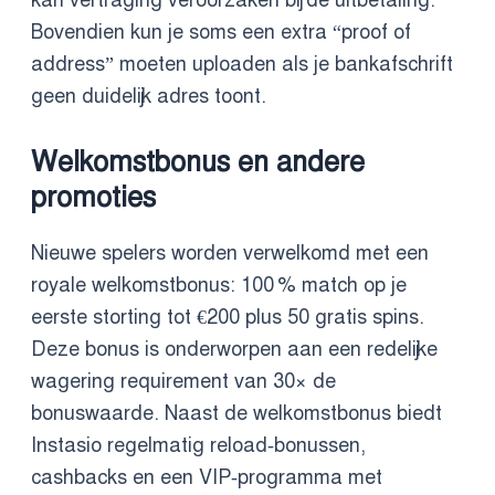
kan vertraging veroorzaken bij de uitbetaling.
Bovendien kun je soms een extra “proof of
address” moeten uploaden als je bankafschrift
geen duidelijk adres toont.
Welkomstbonus en andere
promoties
Nieuwe spelers worden verwelkomd met een
royale welkomstbonus: 100 % match op je
eerste storting tot €200 plus 50 gratis spins.
Deze bonus is onderworpen aan een redelijke
wagering requirement van 30× de
bonuswaarde. Naast de welkomstbonus biedt
Instasio regelmatig reload‑bonussen,
cashbacks en een VIP‑programma met