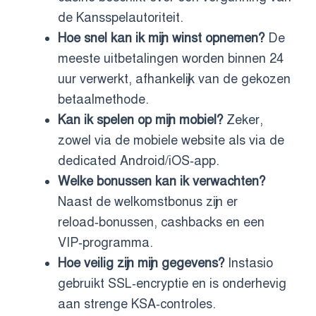
de Kansspelautoriteit.
Hoe snel kan ik mijn winst opnemen?
De
meeste uitbetalingen worden binnen 24
uur verwerkt, afhankelijk van de gekozen
betaalmethode.
Kan ik spelen op mijn mobiel?
Zeker,
zowel via de mobiele website als via de
dedicated Android/iOS‑app.
Welke bonussen kan ik verwachten?
Naast de welkomstbonus zijn er
reload‑bonussen, cashbacks en een
VIP‑programma.
Hoe veilig zijn mijn gegevens?
Instasio
gebruikt SSL‑encryptie en is onderhevig
aan strenge KSA‑controles.