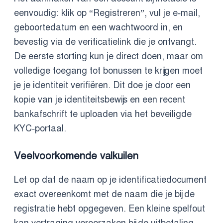
eenvoudig: klik op “Registreren”, vul je e‑mail,
geboortedatum en een wachtwoord in, en
bevestig via de verificatielink die je ontvangt.
De eerste storting kun je direct doen, maar om
volledige toegang tot bonussen te krijgen moet
je je identiteit verifiëren. Dit doe je door een
kopie van je identiteitsbewijs en een recent
bankafschrift te uploaden via het beveiligde
KYC‑portaal.
Veelvoorkomende valkuilen
Let op dat de naam op je identificatiedocument
exact overeenkomt met de naam die je bij de
registratie hebt opgegeven. Een kleine spelfout