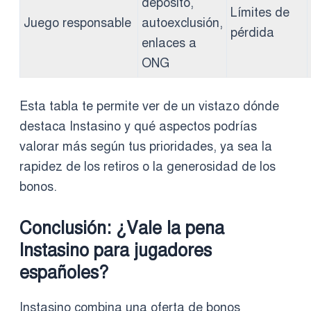
depósito,
Límites de
Juego responsable
autoexclusión,
pérdida
enlaces a
ONG
Esta tabla te permite ver de un vistazo dónde
destaca Instasino y qué aspectos podrías
valorar más según tus prioridades, ya sea la
rapidez de los retiros o la generosidad de los
bonos.
Conclusión: ¿Vale la pena
Instasino para jugadores
españoles?
Instasino combina una oferta de bonos