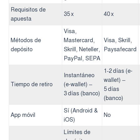
Requisitos de
35 x
40 x
apuesta
Visa,
Métodos de
Mastercard,
Visa, Skrill,
depósito
Skrill, Neteller,
Paysafecard
PayPal, SEPA
1‑2 días (e-
Instantáneo
wallet) –
Tiempo de retiro
(e-wallet) –
5 días
3 días (banco)
(banco)
Sí (Android &
App móvil
No
iOS)
Límites de