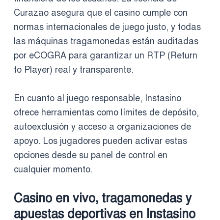
Curazao asegura que el casino cumple con
normas internacionales de juego justo, y todas
las máquinas tragamonedas están auditadas
por eCOGRA para garantizar un RTP (Return
to Player) real y transparente.
En cuanto al juego responsable, Instasino
ofrece herramientas como límites de depósito,
autoexclusión y acceso a organizaciones de
apoyo. Los jugadores pueden activar estas
opciones desde su panel de control en
cualquier momento.
Casino en vivo, tragamonedas y
apuestas deportivas en Instasino