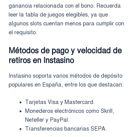
ganancia relacionada con el bono. Recuerda
leer la tabla de juegos elegibles, ya que
algunos slots cuentan menos para cumplir con
el requisito.
Métodos de pago y velocidad de
retiros en Instasino
Instasino soporta varios métodos de depósito
populares en España, entre los que destacan:
Tarjetas Visa y Mastercard.
Monederos electrónicos como Skrill,
Neteller y PayPal.
Transferencias bancarias SEPA.