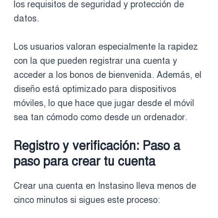
los requisitos de seguridad y protección de
datos.
Los usuarios valoran especialmente la rapidez
con la que pueden registrar una cuenta y
acceder a los bonos de bienvenida. Además, el
diseño está optimizado para dispositivos
móviles, lo que hace que jugar desde el móvil
sea tan cómodo como desde un ordenador.
Registro y verificación: Paso a
paso para crear tu cuenta
Crear una cuenta en Instasino lleva menos de
cinco minutos si sigues este proceso: