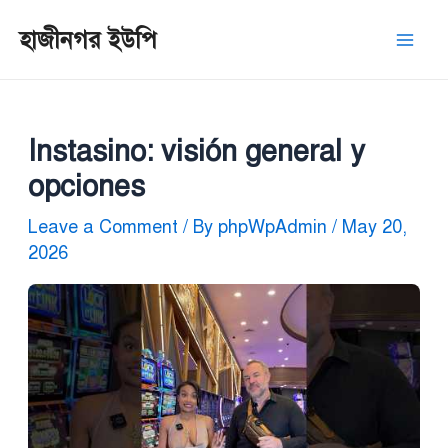
Skip
Post
Mai
হাজীনগর ইউপি
to
navigation
Men
content
Instasino: visión general y
opciones
Leave a Comment
/ By
phpWpAdmin
/
May 20,
2026