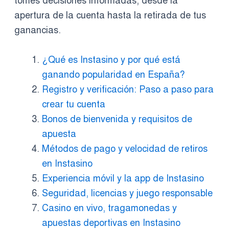
tomes decisiones informadas, desde la
apertura de la cuenta hasta la retirada de tus
ganancias.
¿Qué es Instasino y por qué está
ganando popularidad en España?
Registro y verificación: Paso a paso para
crear tu cuenta
Bonos de bienvenida y requisitos de
apuesta
Métodos de pago y velocidad de retiros
en Instasino
Experiencia móvil y la app de Instasino
Seguridad, licencias y juego responsable
Casino en vivo, tragamonedas y
apuestas deportivas en Instasino