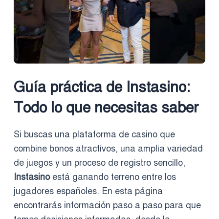
Guía práctica de Instasino:
Todo lo que necesitas saber
Si buscas una plataforma de casino que
combine bonos atractivos, una amplia variedad
de juegos y un proceso de registro sencillo,
Instasino
está ganando terreno entre los
jugadores españoles. En esta página
encontrarás información paso a paso para que