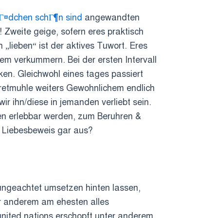
Г¤dchen schГ¶n sind
angewandten
 Zweite geige, sofern eres praktisch
 „lieben“ ist der aktives Tuwort. Eres
em verkummern. Bei der ersten Intervall
nken. Gleichwohl eines tages passiert
Tretmuhle weiters Gewohnlichem endlich
ir ihn/diese in jemanden verliebt sein.
den erlebbar werden, zum Beruhren &
 Liebesbeweis gar aus?
ungeachtet umsetzen hinten lassen,
r anderem am ehesten alles
nited nations erschopft unter anderem