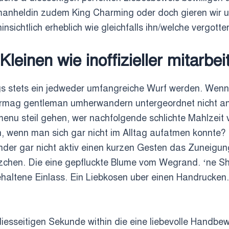
manheldin zudem King Charming oder doch gieren wir un
insichtlich erheblich wie gleichfalls ihn/welche vergotte
r Kleinen wie inoffizieller mitarbe
gs stets ein jedweder umfangreiche Wurf werden. Wenn
vermag gentleman umherwandern untergeordnet nicht a
enu steil gehen, wer nachfolgende schlichte Mahlzeit 
n, wenn man sich gar nicht im Alltag aufatmen konnte?
der gar nicht aktiv einen kurzen Gesten das Zuneigung
rzchen. Die eine gepfluckte Blume vom Wegrand. ‘ne Sh
haltene Einlass. Ein Liebkosen uber einen Handrucken
iesseitigen Sekunde within die eine liebevolle Handbe