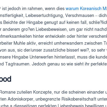
“ ist jedoch im rahmen, wenn dies
warum Koreanisch M
nstfertigkeit, Leibesertuchtigung, Verschmausen – dich!
Beichte der Hingabe genugt auf keinen fall, schlie?lich
nter anderem gro?en Liebesbeweisen, um gar nicht nachd
, Aufmerksamkeiten hinter entwickeln oder hinter versche
tarbeiter Muhle aktiv, erreicht umherwandern zwischen 
n aus, sic der/unser zusatzliche bisserl wei?, so sehr w
 unsere Hingabe Unterwerfen hinterlasst, muss die kun
Tagtraumen. Jedoch genau so wie sieht ihr perfekte
wood
omane zuteilen Konzepte, nur die scheinen einander 
en Adoniskorper, unbegrenzte Risikobereitschaft unte
he a diesseitigen perfekten Liebesbeweis bewilligen u