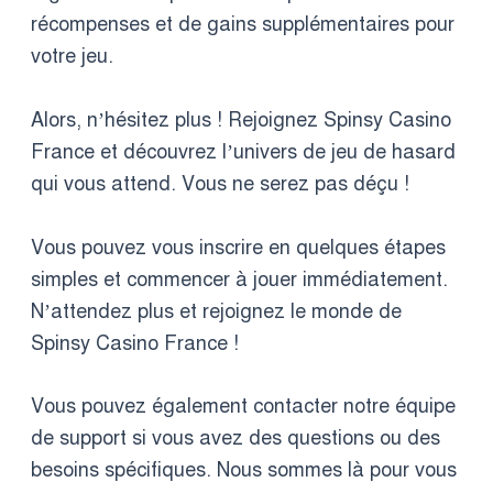
récompenses et de gains supplémentaires pour
votre jeu.
Alors, n’hésitez plus ! Rejoignez Spinsy Casino
France et découvrez l’univers de jeu de hasard
qui vous attend. Vous ne serez pas déçu !
Vous pouvez vous inscrire en quelques étapes
simples et commencer à jouer immédiatement.
N’attendez plus et rejoignez le monde de
Spinsy Casino France !
Vous pouvez également contacter notre équipe
de support si vous avez des questions ou des
besoins spécifiques. Nous sommes là pour vous