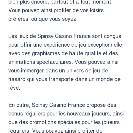
bien plus encore, partout et à tout moment.
Vous pouvez ainsi profiter de vos loisirs
préférés, où que vous soyez.
Les jeux de Spinsy Casino France sont conçus
pour offrir une expérience de jeu exceptionnelle,
avec des graphismes de haute qualité et des
animations spectaculaires. Vous pouvez ainsi
vous immerger dans un univers de jeu de
hasard qui vous transporte dans un monde de
rêve.
En outre, Spinsy Casino France propose des
bonus réguliers pour les nouveaux joueurs, ainsi
que des promotions spéciales pour les joueurs
réguliers. Vous pouvez ainsi profiter de