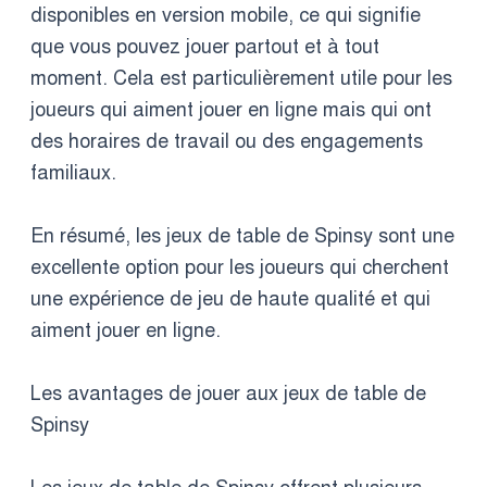
disponibles en version mobile, ce qui signifie
que vous pouvez jouer partout et à tout
moment. Cela est particulièrement utile pour les
joueurs qui aiment jouer en ligne mais qui ont
des horaires de travail ou des engagements
familiaux.
En résumé, les jeux de table de Spinsy sont une
excellente option pour les joueurs qui cherchent
une expérience de jeu de haute qualité et qui
aiment jouer en ligne.
Les avantages de jouer aux jeux de table de
Spinsy