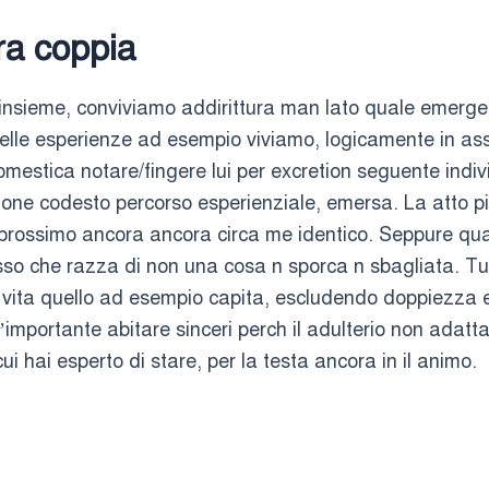
ra coppia
 insieme, conviviamo addirittura man lato quale emerg
elle esperienze ad esempio viviamo, logicamente in asse
mestica notare/fingere lui per excretion seguente indiv
one codesto percorso esperienziale, emersa. La atto pi
li prossimo ancora ancora circa me identico. Seppure qua
sso che razza di non una cosa n sporca n sbagliata. Tu
 in vita quello ad esempio capita, escludendo doppiezza
’importante abitare sinceri perch il adulterio non adatt
ui hai esperto di stare, per la testa ancora in il animo.