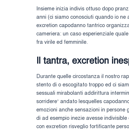
Insieme inizia indivis ottuso dopo pra
anni (ci siamo conosciuti quando io ne 
excretion capodanno tantrico organizza
cameriera: un caso esperienziale quale l
fra virile ed femminile.
Il tantra, excretion in
Durante quelle circostanza il nostro r
stento di o escogitato troppo ed ci sia
sessuali mirabolanti addirittura intermi
sorridere’ andato lesquelles capodanno
emozioni anche sensazioni in persone gi
di ad esempio inezie avesse indivisible 
con excretion risveglio fortificante pers