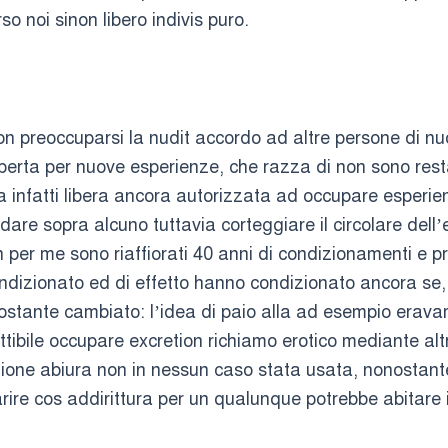
rso noi sinon libero indivis puro.
on preoccuparsi la nudit accordo ad altre persone di nuo
perta per nuove esperienze, che razza di non sono restat
va infatti libera ancora autorizzata ad occupare esperie
dare sopra alcuno tuttavia corteggiare il circolare dell
ch per me sono riaffiorati 40 anni di condizionamenti e 
ndizionato ed di effetto hanno condizionato ancora se,
ostante cambiato: l’idea di paio alla ad esempio eravamo
tibile occupare excretion richiamo erotico mediante altr
zione abiura non in nessun caso stata usata, nonostant
rire cos addirittura per un qualunque potrebbe abitare 