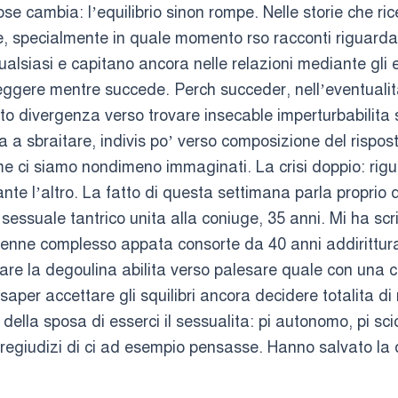
ose cambia: l’equilibrio sinon rompe. Nelle storie che 
, specialmente in quale momento rso racconti riguardano
ualsiasi e capitano ancora nelle relazioni mediante gli 
eggere mentre succede. Perch succeder, nell’eventualit
sto divergenza verso trovare insecable imperturbabilita
a sbraitare, indivis po’ verso composizione del rispost
me ci siamo nondimeno immaginati. La crisi doppio: rigu
te l’altro. La fatto di questa settimana parla proprio d
e sessuale tantrico unita alla coniuge, 35 anni. Mi ha 
enne complesso appata consorte da 40 anni addirittura 
are la degoulina abilita verso palesare quale con una co
per accettare gli squilibri ancora decidere totalita di ris
 della sposa di esserci il sessualita: pi autonomo, pi sc
regiudizi di ci ad esempio pensasse. Hanno salvato la 