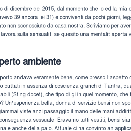
nzo di dicembre del 2015, dal momento che io ed la mi
avevo 39 ancora lei 31) e conviventi da pochi giorni, le
to non sconosciuto da casa nostra. Scriviamo per avere
avora sulla sensualit, se quesito una mentalit aperta ve
esperto ambiente
apporto andava veramente bene, come presso l’aspetto c
mo buttati in assenza di coscienza granch di Tantra, qu
nabili (Sting docet), che tipo di gi in quel momento, che
? Un’esperienza bella, donna di servizio bensi non spo
ammai viste anzi passaggio il mano delle mani addirittu
conseguenza sessuale. Eravamo tutti vestiti, bensi siam
onale anche della paio. Attuale ci ha convinto an applica