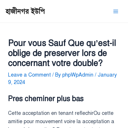
Skip
Post
Mai
হাজীনগর ইউপি
to
navigation
Men
content
Pour vous Sauf Que qu’est-il
oblige de preserver lors de
concernant votre double?
Leave a Comment
/ By
phpWpAdmin
/
January
9, 2024
Pres cheminer plus bas
Cette acceptation en tenant reflechirOu cette
amitie pour mouvement voire la acceptation a