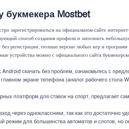
у букмекера Mostbet
ро зарегистрироваться на официальном сайте интернет
твующий способ создания профиля и заполнить небольшу
 без регистрации, полные версии любых игр и программ 
ные устройства можно с официального сайта букмекерск
k Android скачать без проблем, ознакомьтесь с пред
а главном экране телефона (аналог рабочего стола W
ярных платформ для ставок на спорт, предлагает с
ход через одноклассники, так как это достаточно уд
й режим для большинства автоматов и слотов, но он