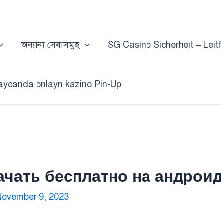
অন্যান্য সেবাসমুহ
SG Casino Sicherheit – Leit
aycanda onlayn kazino Pin-Up
качать бесплатно на андрои
November 9, 2023