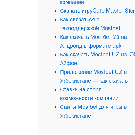
компании
Скачать игруCafe Master Sto
Как связаться с
техподдержкой Mostbet
Как скачать Мостбет УЗ на
Андроид в формате apk
Как скачать Mostbet UZ на iO
Айфон
Приложение Mostbet UZ в
Узбекистане — как скачать
Ставки на спорт —
возможности компании
Сайты Mostbet для игры в
Узбекистане