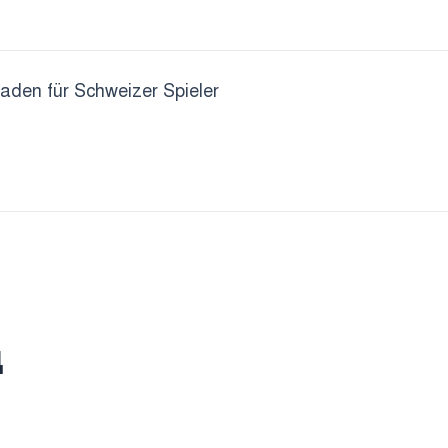
faden für Schweizer Spieler
д