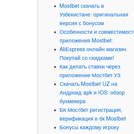
Mostbet скачать в
Узбекистане: оригинальная
версия с бонусом
Особенности и совместимост
приложения Mostbet:
AliЕxpress онлайн магазин.
Покупай со скидками!
Как делать ставки через
приложение Мостбет УЗ
Скачать Mostbet UZ на
Андроид apk и IOS: обзор
букмекера
БК Мостбет регистрация,
верификация в бк Mostbet
Бонусы каждому игроку