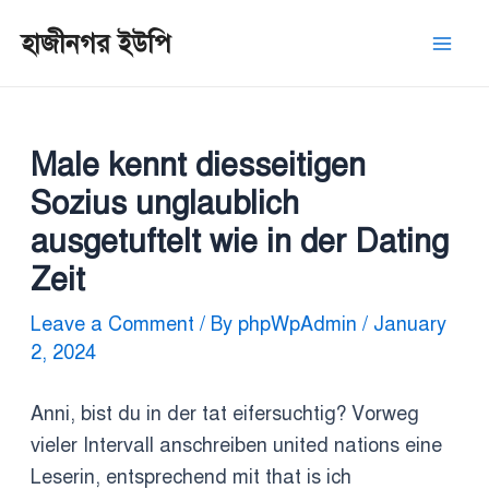
Skip
Post
Mai
হাজীনগর ইউপি
to
navigation
Men
content
Male kennt diesseitigen
Sozius unglaublich
ausgetuftelt wie in der Dating
Zeit
Leave a Comment
/ By
phpWpAdmin
/
January
2, 2024
Anni, bist du in der tat eifersuchtig? Vorweg
vieler Intervall anschreiben united nations eine
Leserin, entsprechend mit that is ich