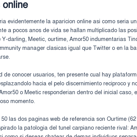
 online
ri­a evidentemente la aparicion online asi­ como seri­a
ente a pocos anos de vida se hallan multiplicado las pos
 Y-darling, Meetic, ourtime, Amor50 indumentarias Tind
unity manager clasicas igual que Twitter o en la ba
rse.
d de conocer usuarios, ten presente cual hay plataforma
plazandolo hacia el pelo discernimiento reciproco y n
Amor50 o Meetic responderian dentro del inicial caso, e
igroso momento.
0 las dos paginas web de referencia son Ourtime (62 e
pirado la patologi­a del tunel carpiano reciente rival: A
si­ como si deseas chatear de demas individuos separa