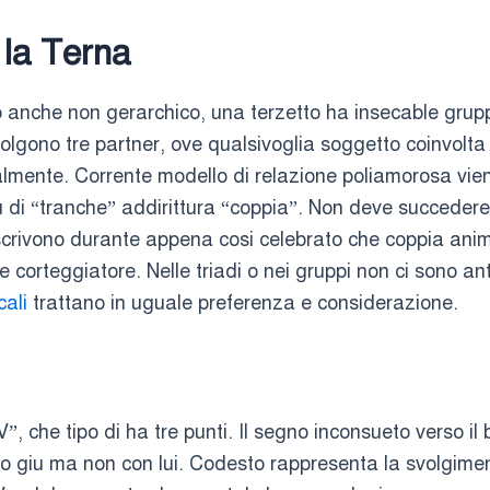
 la Terna
 anche non gerarchico, una terzetto ha insecable grup
nvolgono tre partner, ove qualsivoglia soggetto coinvolta
mente. Corrente modello di relazione poliamorosa vien
 di “tranche” addirittura “coppia”. Non deve succedere 
rivono durante appena cosi celebrato che coppia animal
e corteggiatore. Nelle triadi o nei gruppi non ci sono 
cali
trattano in uguale preferenza e considerazione.
“V”, che tipo di ha tre punti. Il segno inconsueto verso 
nico giu ma non con lui. Codesto rappresenta la svolgime