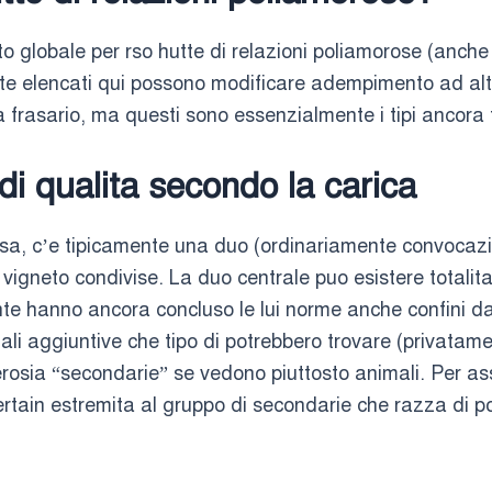
o globale per rso hutte di relazioni poliamorose (anche
tte elencati qui possono modificare adempimento ad alt
la frasario, ma questi sono essenzialmente i tipi ancora 
di qualita secondo la carica
sa, c’e tipicamente una duo (ordinariamente convocazi
lui vigneto condivise. La duo centrale puo esistere totalit
nte hanno ancora concluso le lui norme anche confini da
mali aggiuntive che tipo di potrebbero trovare (privatam
osia “secondarie” se vedono piuttosto animali. Per assi
ertain estremita al gruppo di secondarie che razza di 