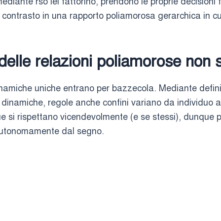
iante rso lei fattorino, prendono le proprie decisioni 
r contrasto in una rapporto poliamorosa gerarchica in cu
 delle relazioni poliamorose non 
inamiche uniche entrano per bazzecola. Mediante definiti
 dinamiche, regole anche confini variano da individuo a
e si rispettano vicendevolmente (e se stessi), dunque 
 autonomamente dal segno.