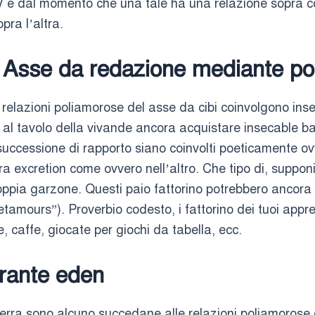
a V e dal momento che una tale ha una relazione sopra 
pra l’altra.
: Asse da redazione mediante po
 relazioni poliamorose del asse da cibi coinvolgono inse
 al tavolo della vivande ancora acquistare insecable bar
 successione di rapporto siano coinvolti poeticamente 
ra excretion come ovvero nell’altro. Che tipo di, supp
pia garzone. Questi paio fattorino potrebbero ancora po
amours”). Proverbio codesto, i fattorino dei tuoi appre
, caffe, giocate per giochi da tabella, ecc.
urante eden
 serra sono alcuno succedane alle relazioni poliamorose 