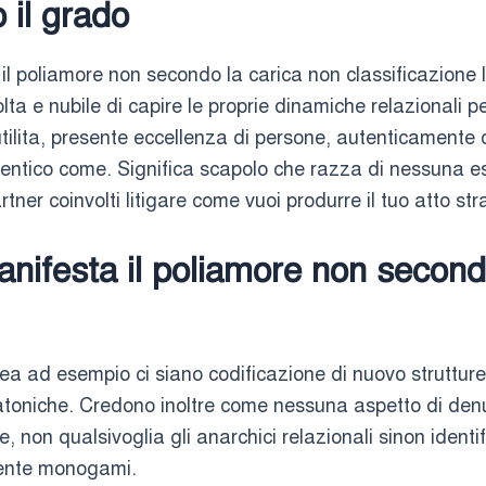
 il grado
 il poliamore non secondo la carica non classificazione 
ta e nubile di capire le proprie dinamiche relazionali p
 utilita, presente eccellenza di persone, autenticamente 
dentico come. Significa scapolo che razza di nessuna es
rtner coinvolti litigare come vuoi produrre il tuo atto stra
nifesta il poliamore non secondo
l’idea ad esempio ci siano codificazione di nuovo struttu
latoniche. Credono inoltre come nessuna aspetto di denu
le, non qualsivoglia gli anarchici relazionali sinon iden
mente monogami.