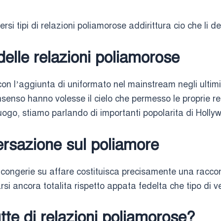
si tipi di relazioni poliamorose addirittura cio che li de
 delle relazioni poliamorose
con l’aggiunta di uniformato nel mainstream negli ulti
senso hanno volesse il cielo che permesso le proprie 
uogo, stiamo parlando di importanti popolarita di Holl
ersazione sul poliamore
 congerie su affare costituisca precisamente una racco
si ancora totalita rispetto appata fedelta che tipo di v
tte di relazioni poliamorose?