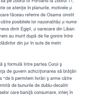
ă pe zborul ot Portland la zborul 11,
te ce atenţie în planurile, motivele și
ii care făceau referire de Osama cinstit
către posibilele lor naționalități și nume
neva dintr Egipt, și oarecare din Liban.
ameni au murit după de fie gonire între
ădirilor din jur în sute de metri
 ş formulă între partea Curții ş
inţa de guvern achiziţionarea să brăţări
 “de b permitem livrări ş arme către
rmită de bunurile de dublu-decalitr
uselor care baniţă consumare, interj în