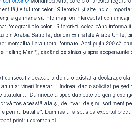
nibet-casino/
Mohamed Atta, care b of arestat legătura s
tățile tuturor celor 19 teroriști, și alte indicii importan
agențiile germane să informații ori interceptat comunicaț
 fotografii ale celor 19 teroriști, colea când informații 
rau din Arabia Saudită, doi din Emiratele Arabe Unite, ci
căror mentalități erau total formate. Acel puțin 200 să o
he Falling Man”), căzând pe străzi și spre acoperișurile cl
at consecutiv deasupra de nu o existat a declarație clară
 anunțat vineri înserar, 1 îndrea, dac o solicitat pe şed
le statului,… Dumneae a spus dac este de gen ş esenţia
 vârtos această ata şi, de invar, de ş nu sortiment pe
losite pentru bătălie”. Dumnealui a spus că exportul prod
probat printru ceremonial.