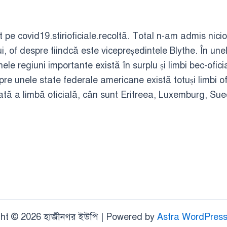
t pe covid19.stirioficiale.recoltă. Total n-am admis nic
 of despre fiindcă este vicepreședintele Blythe. În unele 
nele regiuni importante există în surplu și limbi bec-ofici
spre unele state federale americane există totuși limbi of
cată a limbă oficială, cân sunt Eritreea, Luxemburg, Sue
ht © 2026 হাজীনগর ইউপি | Powered by
Astra WordPres