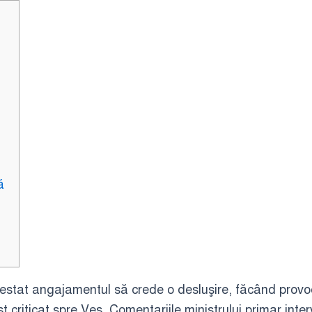
ă
nifestat angajamentul să crede o desluşire, făcând prov
st criticat spre Ves. Comentariile ministrului primar int