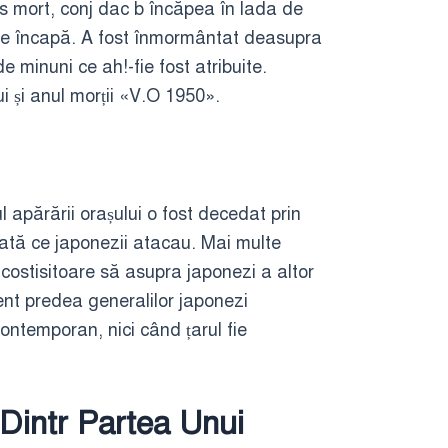
tes mort, conj dac b încăpea în lada de
j de încapă. A fost înmormântat deasupra
 minuni ce ah!-fie fost atribuite.
i și anul morții «V.O 1950».
apărării orașului o fost decedat prin
e dată ce japonezii atacau. Mai multe
 costisitoare să asupra japonezi a altor
ment predea generalilor japonezi
contemporan, nici când țarul fie
 Dintr Partea Unui