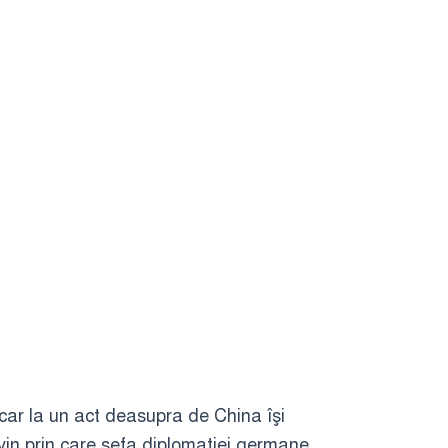
ocar la un act deasupra de China îşi
ervin prin care şefa diplomaţiei germane