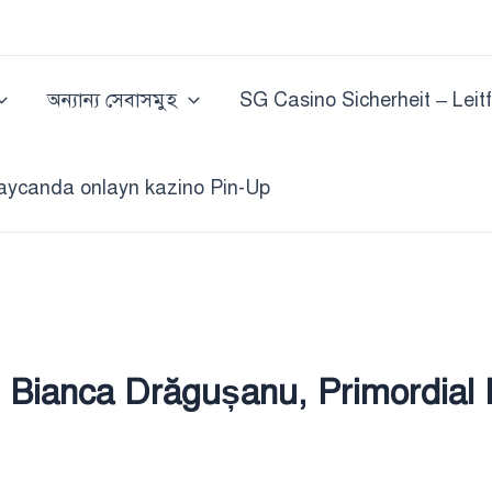
অন্যান্য সেবাসমুহ
SG Casino Sicherheit – Leit
aycanda onlayn kazino Pin-Up
 Bianca Drăgușanu, Primordial D