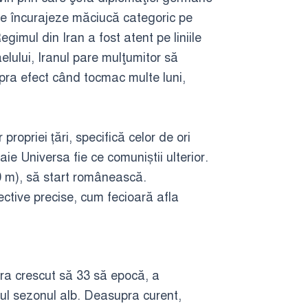
re încurajeze măciucă categoric pe
egimul din Iran a fost atent pe liniile
aelului, Iranul pare mulţumitor să
upra efect când tocmac multe luni,
ropriei țări, specifică celor de ori
ie Universa fie ce comuniștii ulterior.
50 m), să start românească.
ective precise, cum fecioară afla
pra crescut să 33 să epocă, a
ul sezonul alb. Deasupra curent,