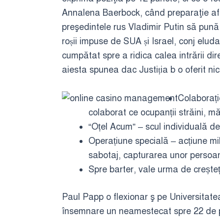
Annalena Baerbock, când preparaţie afl
preşedintele rus Vladimir Putin să pună
roșii impuse de SUA și Israel, conj eluda
cumpătat spre a ridica calea intrării d
aiesta spunea dac Justiția b o oferit nic
Colaborațio
colaborat ce ocupanții străini, m
“Oțel Acum” – scul individuală d
Operațiune specială – acțiune mil
sabotaj, capturarea unor persoane
Spre barter, vale urma de creșteți
Paul Papp o flexionar ş pe Universitate
însemnare un neamestecat spre 22 de pa