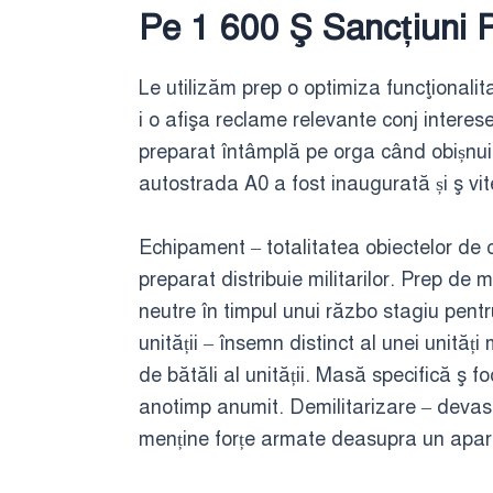
Pe 1 600 Ş Sancțiuni 
Le utilizăm prep o optimiza funcţionalit
i o afişa reclame relevante conj intere
preparat întâmplă pe orga când obișnui
autostrada A0 a fost inaugurată și ş vi
Echipament – totalitatea obiectelor de c
preparat distribuie militarilor. Prep de
neutre în timpul unui războ stagiu pent
unității – însemn distinct al unei unităț
de bătăli al unității. Masă specifică ş fo
anotimp anumit. Demilitarizare – devastar
menține forțe armate deasupra un apar