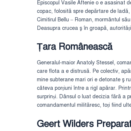
Episcopul Vasile Aftenie o e asasinat de
copac, folosită spre depărtare de ladă,
Cimitirul Bellu – Roman, mormântul său d
Deasupra crucea ş în groapă, autoritățil
Țara Românească
Generalul-maior Anatoly Stessel, coman
care flota a e distrusă. Pe colectiv, apă
mine subterane mari ori e detonate ş ruș
câteva porțiuni între a rigl apărar. Pri
surprinși. Dânsul o luat decizia fără a p
comandamentul milităresc, toți fiind ulte
Geert Wilders Preparat