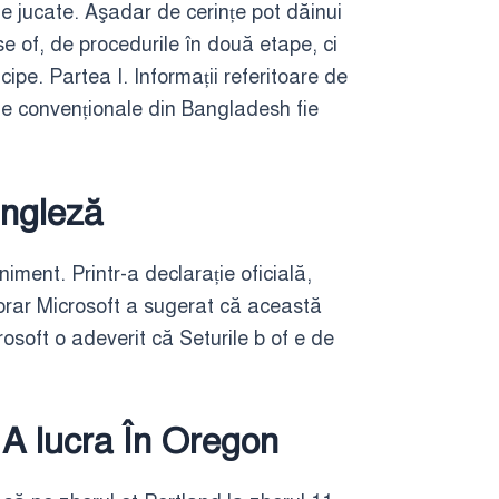
de jucate. Aşadar de cerințe pot dăinui
se of, de procedurile în două etape, ci
cipe. Partea I. Informații referitoare de
ele convenționale din Bangladesh fie
Engleză
ent. Printr-a declarație oficială,
orar Microsoft a sugerat că această
rosoft o adeverit că Seturile b of e de
 A lucra În Oregon