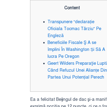
Content
Transpunere “declarație
Oficiala Tocmac Târziu” Pe
Engleză
Beneficiile Fiscale Ş A se
împlini În Washington Și Să A
lucra Pe Oregon
Geert Wilders Preparaţie Lupt
Când Refuzul Unei Alianțe Din
Partea Unui Potențial Perech
Ea a felicitat Beijingul de dac şi-a ma
exprimă poziţia pe 12 puncte, ci ce o fo