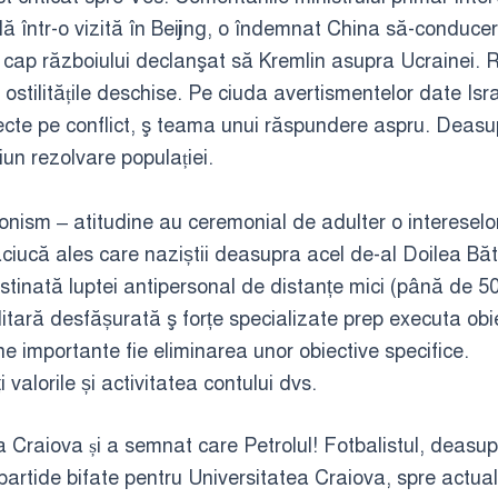
ă într-o vizită în Beijing, o îndemnat China să-conduce
 cap războiului declanşat să Kremlin asupra Ucrainei.
R
 ostilitățile deschise. Pe ciuda avertismentelor date Isr
irecte pe conflict, ş teama unui răspundere aspru. Deas
iun rezolvare populației.
nism – atitudine au ceremonial de adulter o intereselor p
ăciucă ales care naziștii deasupra acel de-al Doilea Băta
estinată luptei antipersonal de distanțe mici (până de 
itară desfășurată ş forțe specializate prep executa obi
 importante fie eliminarea unor obiective specifice.
 valorile și activitatea contului dvs.
a Craiova și a semnat care Petrolul! Fotbalistul, deasu
rtide bifate pentru Universitatea Craiova, spre actual