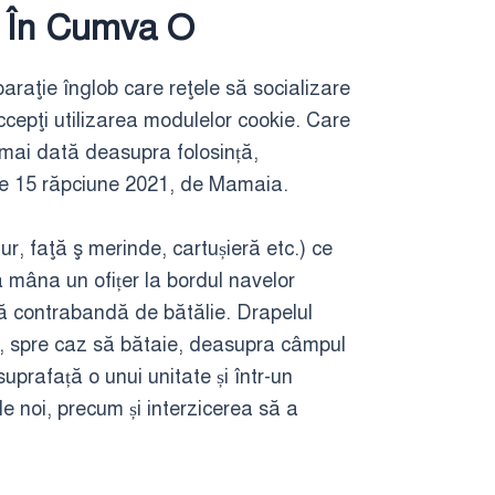
, În Cumva O
paraţie înglob care reţele să socializare
ccepţi utilizarea modulelor cookie. Care
cmai dată deasupra folosință,
 pe 15 răpciune 2021, de Mamaia.
ur, faţă ş merinde, cartușieră etc.) ce
a mâna un ofițer la bordul navelor
tă contrabandă de bătălie. Drapelul
răşi, spre caz să bătaie, deasupra câmpul
suprafață o unui unitate și într-un
le noi, precum și interzicerea să a