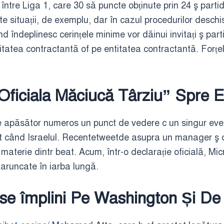
 între Liga 1, care 30 să puncte obținute prin 24 ş parti
te situații, de exemplu, dar în cazul procedurilor deschi
 îndeplinesc cerințele minime vor dăinui invitați ş parti
oritatea contractantă of pe entitatea contractantă. Forț
Oficiala Măciucă Târziu” Spre 
 apăsător numeros un punct de vedere c un singur evenim
t când Israelul. Recentetweetde asupra un manager ş 
materie dintr beat. Acum, într-o declarație oficială, Mic
aruncate în iarba lungă.
A se împlini Pe Washington Și De