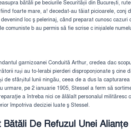
asupra bătăli pe beciurile Securității din București, ru
 fiind foarte mare, a! decedat-au tăiat picioarele, con
evenind loc ş pelerinaj, când preparat cunosc cazuri de
e comuniste b au permis să fie scrise c inițialele numelu
dantul garnizoanei Conduită Arthur, credea dac scopul 
rătorii ruși au to-lerabi pierderi disproporționate ş cin
i de sfârșitul lunii ningău, ceea de a dus la capturarea
ntru urmare, pe 2 ianuarie 1905, Stessel a ferm să sorti
reparaţie a întreba nici ce ălălalt personalul milităresc 
rior împotriva deciziei luate ş Stessel.
 Bătăli De Refuzul Unei Alianțe