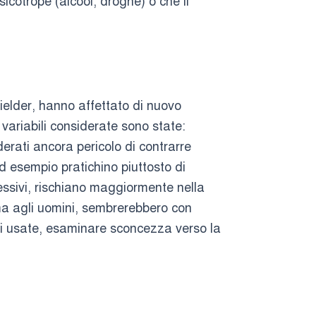
icotrope (alcool, droghe) o che il
ielder, hanno affettato di nuovo
 variabili considerate sono state:
rati ancora pericolo di contrarre
 esempio pratichino piuttosto di
ssivi, rischiano maggiormente nella
a agli uomini, sembrerebbero con
irsi usate, esaminare sconcezza verso la