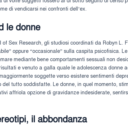
 volte soggetti fossero al di sotto seguito di censo ps
e di vendicarsi nei confronti dell’ex.
ed le donne
 of Sex Research, gli studiosi coordinati da Robyn L. F
abile” oppure “occasionale” sulla caspita psicofisica. Le
emare mediante bene comportamenti sessuali non deside
isultati e venuto a galla quale le adolescenza donne ad
maggiormente soggette verso esistere sentimenti depre
el tutto soddisfatte. Le donne, in quel momento, stim
lativi affriola opzione di gravidanze indesiderate, sent
reotipi, il abbondanza