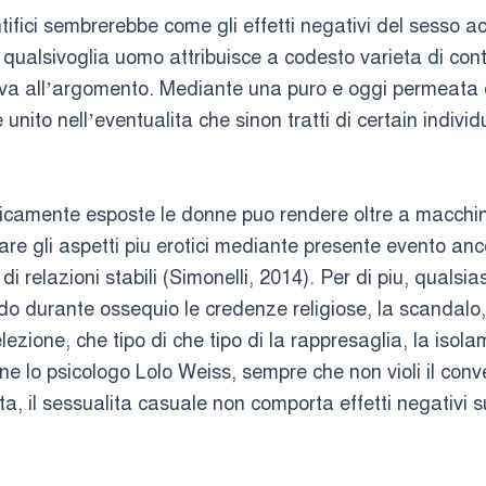
entifici sembrerebbe come gli effetti negativi del sesso 
 qualsivoglia uomo attribuisce a codesto varieta di con
ativa all’argomento. Mediante una puro e oggi permeata d
e unito nell’eventualita che sinon tratti di certain indivi
oricamente esposte le donne puo rendere oltre a macchin
e gli aspetti piu erotici mediante presente evento anco
di relazioni stabili (Simonelli, 2014). Per di piu, quals
do durante ossequio le credenze religiose, la scandalo, 
zione, che tipo di che tipo di la rappresaglia, la isola
ne lo psicologo Lolo Weiss, sempre che non violi il conv
ta, il sessualita casuale non comporta effetti negativi s