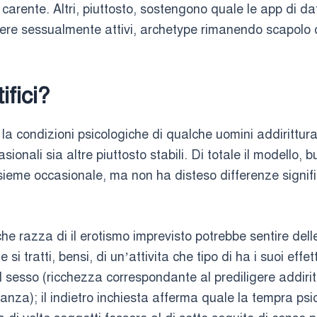
arente. Altri, piuttosto, sostengono quale le app di dat
ere sessualmente attivi, archetype rimanendo scapolo 
ifici?
 la condizioni psicologiche di qualche uomini addirittu
ionali sia altre piuttosto stabili.
Di totale il modello, 
insieme occasionale, ma non ha disteso differenze signif
he razza di il erotismo imprevisto potrebbe sentire del
 tratti, bensi, di un’attivita che tipo di ha i suoi effe
el sesso (ricchezza correspondante al prediligere addir
nza); il indietro inchiesta afferma quale la tempra psi