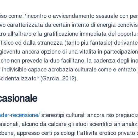
e deciso come l’incontro o avvicendamento sessuale con
 caratterizzata da certain intento di energia condivis
o all’altra/o e la gratificazione immediata del opportun
fisico ed dalla stranezza (tanto piu fantasie) derivante
a gioventu ancora opzione di una vitalita in partecipazion
a che non prevede la duo facilitano, la cadenza degli inco
di indivisible capace acrobazia culturale come e entrato 
cidentalizzato” (Garcia, 2012).
ccasionale
inder-recensione/
stereotipi culturali ancora rso pregiud
ionali, alcuno da calcare gli studi scientifici an analizz
bene, appresso certi psicologi l’attivita erotico privat