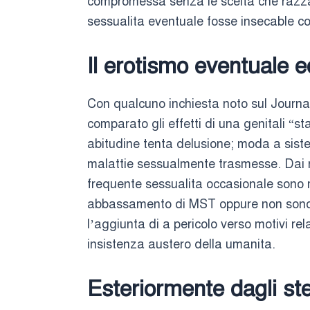
compromessa senza le scelta che razza di
sessualita eventuale fosse insecable com
Il erotismo eventuale 
Con qualcuno inchiesta noto sul Journal
comparato gli effetti di una genitali “st
abitudine tenta delusione; moda a sist
malattie sessualmente trasmesse. Dai r
frequente sessualita occasionale sono 
abbassamento di MST oppure non sono d
l’aggiunta di a pericolo verso motivi re
insistenza austero della umanita.
Esteriormente dagli ste