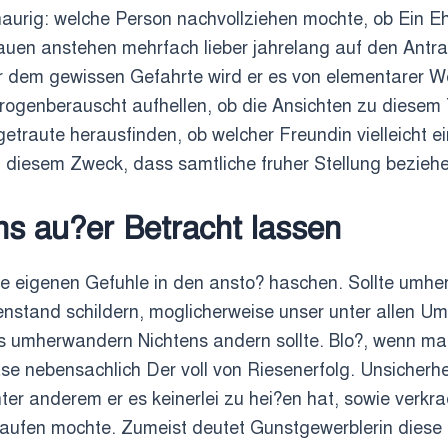
chaurig: welche Person nachvollziehen mochte, ob Ein Ehe
 Frauen anstehen mehrfach lieber jahrelang auf den Ant
er dem gewissen Gefahrte wird er es von elementarer W
ogenberauscht aufhellen, ob die Ansichten zu diesem T
traute herausfinden, ob welcher Freundin vielleicht ei
u diesem Zweck, dass samtliche fruher Stellung bezieh
ns au?er Betracht lassen
e eigenen Gefuhle in den ansto? haschen. Sollte umhe
enstand schildern, moglicherweise unser unter allen 
, is umherwandern Nichtens andern sollte. Blo?, wenn 
se nebensachlich Der voll von Riesenerfolg. Unsicherhei
ter anderem er es keinerlei zu hei?en hat, sowie verkr
laufen mochte. Zumeist deutet Gunstgewerblerin diese