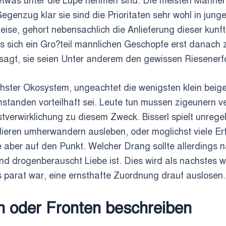
twas unter die Lupe nehmen sind. Die meisten Manner ub
Gegenzug klar sie sind die Prioritaten sehr wohl in jun
eise, gehort nebensachlich die Anlieferung dieser kunft
ss sich ein Gro?teil mannlichen Geschopfe erst danach z
 sagt, sie seien Unter anderem den gewissen Riesenerf
ichster Okosystem, ungeachtet die wenigsten klein bei
standen vorteilhaft sei. Leute tun mussen zigeunern ve
tverwirklichung zu diesem Zweck. Bisserl spielt unreg
ndieren umherwandern ausleben, oder moglichst viele E
age aber auf den Punkt. Welcher Drang sollte allerding
end drogenberauscht Liebe ist. Dies wird als nachstes wi
s parat war, eine ernsthafte Zuordnung drauf auslosen.
 oder Fronten beschreiben