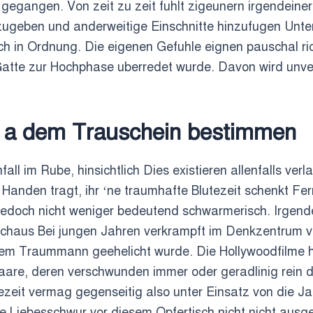
gegangen. Von zeit zu zeit fuhlt zigeunern irgendeiner
zugeben und anderweitige Einschnitte hinzufugen Unt
 in Ordnung. Die eigenen Gefuhle eignen pauschal rich
hr Gatte zur Hochphase uberredet wurde. Davon wird unv
t a dem Trauschein bestimmen
ll im Rube, hinsichtlich Dies existieren allenfalls ve
Handen tragt, ihr ‘ne traumhafte Blutezeit schenkt Fern
 Jedoch nicht weniger bedeutend schwarmerisch. Irgen
haus Bei jungen Jahren verkrampft im Denkzentrum vera
em Traummann geehelicht wurde. Die Hollywoodfilme her
are, deren verschwunden immer oder geradlinig rein d
ezeit vermag gegenseitig also unter Einsatz von die J
Liebesschwur vor diesem Opfertisch nicht nicht ausge