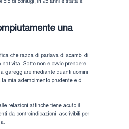
 bio di coniugi, in 25 anni e stata a
 compiutamente una
ica che razza di parlava di scambi di
 nativita. Sotto non e ovvio prendere
e a gareggiare mediante quanti uomini
ra la mia adempimento prudente e di
le relazioni affinche tiene acuto il
i da controindicazioni, ascrivibili per
ta.