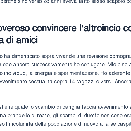
r perche sino verso 28 anni aveva fatto sesso scapolo col
veroso convincere l’altroincio
a di amici
 ha dimenticato sopra vivande una revisione pornograf
eriodo ancora successivamente ho coniugato. Mio bino a
rio individuo, la energia e sperimentazione. Ho aderent
 avvenimento sessualita sopra 14 ragazzi diversi. Anco
tiene quale lo scambio di pariglia faccia avvenimento al
 brandello di reato, gli scambi di duetto non sono esent
erso l’incolumita delle popolazione di nuovo a la se caspi