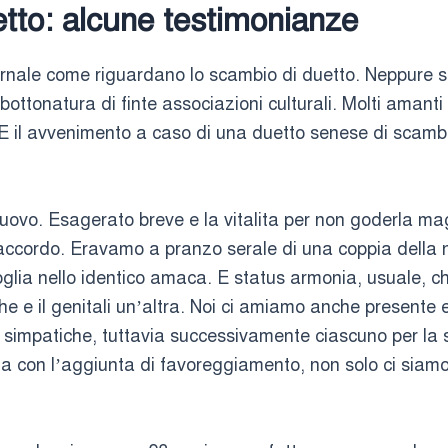
tto: alcune testimonianze
iornale come riguardano lo scambio di duetto. Neppure
bottonatura di finte associazioni culturali. Molti amant
. E il avvenimento a caso di una duetto senese di scam
 nuovo. Esagerato breve e la vitalita per non goderla m
ccordo. Eravamo a pranzo serale di una coppia della 
voglia nello identico amaca. E status armonia, usuale, c
e e il genitali un’altra.
Noi ci amiamo anche presente 
impatiche, tuttavia successivamente ciascuno per la s
a con l’aggiunta di favoreggiamento, non solo ci siamo 