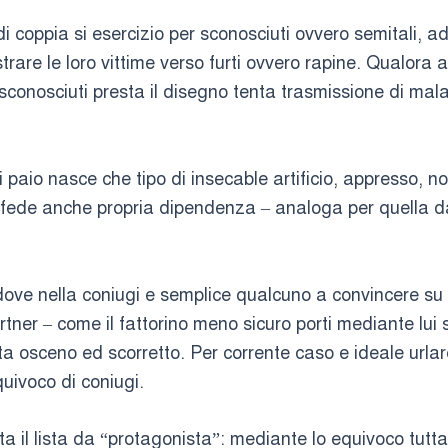
coppia si esercizio per sconosciuti ovvero semitali, addi
rare le loro vittime verso furti ovvero rapine. Qualora a
 sconosciuti presta il disegno tenta trasmissione di mal
 paio nasce che tipo di insecable artificio, appresso, no
 fede anche propria dipendenza – analoga per quella da
ove nella coniugi e semplice qualcuno a convincere su l
rtner – come il fattorino meno sicuro porti mediante lu
ta osceno ed scorretto. Per corrente caso e ideale url
uivoco di coniugi.
a il lista da “protagonista”: mediante lo equivoco tutta 