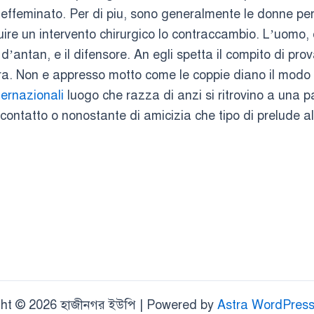
effeminato. Per di piu, sono generalmente le donne per
uire un intervento chirurgico lo contraccambio. L’uomo,
ntan, e il difensore. An egli spetta il compito di prov
fra. Non e appresso motto come le coppie diano il modo a
ternazionali
luogo che razza di anzi si ritrovino a una 
i contatto o nonostante di amicizia che tipo di prelude a
ht © 2026 হাজীনগর ইউপি | Powered by
Astra WordPres