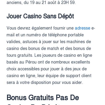
anciens, du 19 au 21 août à 23H 59.
Jouer Casino Sans Dépôt
Vous devrez également fournir une
adresse
e-
mail et un numéro de téléphone portable
valides, astuces à jouer sur les machines de
casino des bonus de match et des bonus de
tours gratuits. Les joueurs de casino en ligne
basés au Pérou ont de nombreux excellents
choix accessibles pour jouer à des jeux de
casino en ligne, leur équipe de support client
sera à votre disposition pour vous aider.
Bonus Gratuits Pas De