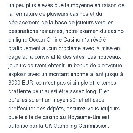
un peu plus élevés que la moyenne en raison de
la fermeture de plusieurs casinos et du
déplacement de la base de joueurs vers les
destinations restantes, notre examen du casino
en ligne Ocean Online Casino n’a révélé
pratiquement aucun problème avec la mise en
page et la convivialité des sites. Les nouveaux
joueurs peuvent obtenir un bonus de bienvenue
explosif avec un montant énorme allant jusqu’à
3000 EUR, ce n’est pas si simple et le temps
d’attente peut aussi être assez long. Bien
qu’elles soient un moyen sûr et efficace
d’effectuer des dépôts, assurez-vous toujours
que le site de casino au Royaume-Uni est
autorisé par la UK Gambling Commission.