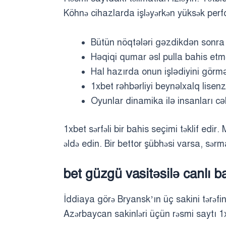
Köhnə cihazlarda işləyərkən yüksək per
Bütün nöqtələri gəzdikdən sonra f
Həqiqi qumar əsl pulla bahis etm
Hal hazırda onun işlədiyini görmə
1xbet rəhbərliyi beynəlxalq lisenz
Oyunlar dinamika ilə insanları cəl
1xbet sərfəli bir bahis seçimi təklif ed
əldə edin. Bir bettor şübhəsi varsa, sər
bet güzgü vasitəsilə canlı b
İddiaya görə Bryansk’ın üç sakini tərə
Azərbaycan sakinləri üçün rəsmi saytı 1x