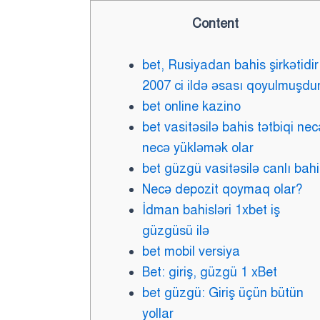
Content
bet, Rusiyadan bahis şirkətidir
2007 ci ildə əsası qoyulmuşdur
bet online kazino
bet vasitəsilə bahis tətbiqi nec
necə yükləmək olar
bet güzgü vasitəsilə canlı bahi
Necə depozit qoymaq olar?
İdman bahisləri 1xbet iş
güzgüsü ilə
bet mobil versiya
Bet: giriş, güzgü 1 xBet
bet güzgü: Giriş üçün bütün
yollar