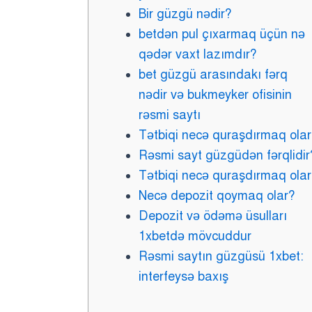
Bir güzgü nədir?
betdən pul çıxarmaq üçün nə
qədər vaxt lazımdır?
bet güzgü arasındakı fərq
nədir və bukmeyker ofisinin
rəsmi saytı
Tətbiqi necə quraşdırmaq olar
Rəsmi sayt güzgüdən fərqlidir
Tətbiqi necə quraşdırmaq olar
Necə depozit qoymaq olar?
Depozit və ödəmə üsulları
1xbetdə mövcuddur
Rəsmi saytın güzgüsü 1xbet:
interfeysə baxış