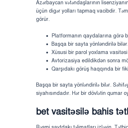
Azərbaycan vətəndaşlarının lisenziyanın
üçün digər yolları tapmaq vacibdir. Təmin
görür.
Platformanın qaydalarına görə bir
Başqa bir sayta yönləndirilə bilər
Xüsusi bir parol yoxlama vasitəsi 
Avtorizasiya edildikdən sonra m
Qarşıdakı görüş haqqında bir fik
Başqa bir sayta yönləndirilə bilər. Səhif
siyahısındadır. Hər bir dövlətin qumar o
bet vasitəsilə bahis tə
Rəsmi saytdakı təlimatları izləyin. Tətb