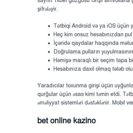
saytın 1xbet güzgüsü fərqli simvollarla
şifrələyir.
Tətbiqi Android və ya iOS üçün yü
Heç kim onsuz hesabınızdan pul 
İçəridə qaydalar haqqında məlu
Doğrulama pulların yuyulmasının 
Həmişə maraqlı bir seçim tapa bil
Hesabınıza daxil olmaq tələb olu
Yaradıcılar toxunma girişi üçün uyğunl
qurğular üçün əsas kimi təmin etdi. Tət
əməliyyat sistemləri dəstəklənir. Mobil 
bet online kazino