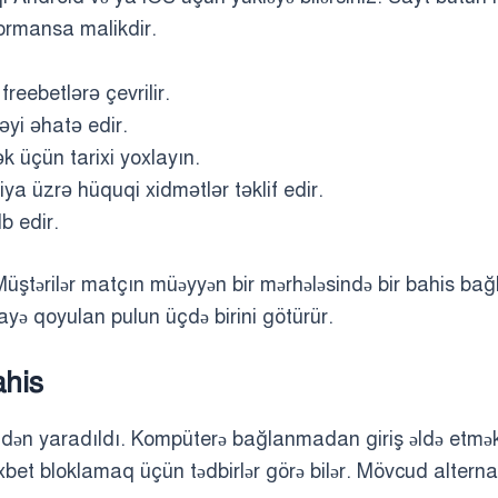
formansa malikdir.
reebetlərə çevrilir.
əyi əhatə edir.
k üçün tarixi yoxlayın.
iya üzrə hüquqi xidmətlər təklif edir.
b edir.
ir. Müştərilər matçın müəyyən bir mərhələsində bir bahis 
mayə qoyulan pulun üçdə birini götürür.
ahis
findən yaradıldı. Kompüterə bağlanmadan giriş əldə etmə
bet bloklamaq üçün tədbirlər görə bilər. Mövcud alternati