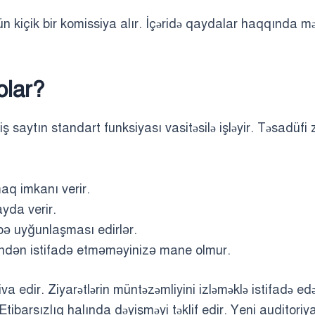
n kiçik bir komissiya alır. İçəridə qaydalar haqqında mə
olar?
iş saytın standart funksiyası vasitəsilə işləyir. Təsadüfi
q imkanı verir.
yda verir.
bə uyğunlaşması edirlər.
rindən istifadə etməməyinizə mane olmur.
 edir. Ziyarətlərin müntəzəmliyini izləməklə istifadə edə
. Etibarsızlıq halında dəyişməyi təklif edir. Yeni auditor