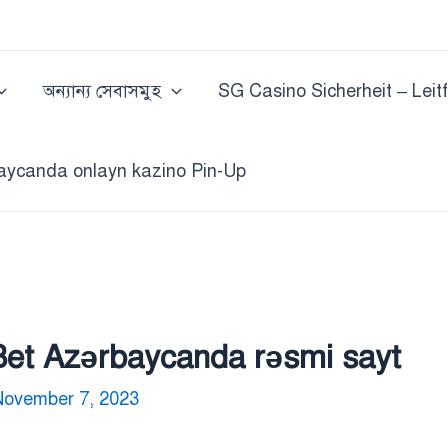
অন্যান্য সেবাসমুহ
SG Casino Sicherheit – Leit
aycanda onlayn kazino Pin-Up
xBet Azərbaycanda rəsmi sayt
November 7, 2023