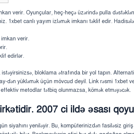
an verir. Oyunçular, heç-heçə üzərində pulla dəstəklənən
iz. 1xbet canlı yayım izləmək imkanı təklif edir. Hadisələ
 imkan verir.
rir.
f edirlər.
istəyirsinizsə, bloklama ətrafında bir yol tapın. Alter
Play-dən yükləmək üçün mövcud deyil. Link rəsmi 1xbet v
 effektiv metodlar tətbiq olunmazsa, kömək etməyəcək.
rkətidir. 2007 ci ildə əsası qoy
gün siyahını yeniləyir. Bu, kompüterinizdən fasiləsiz gir