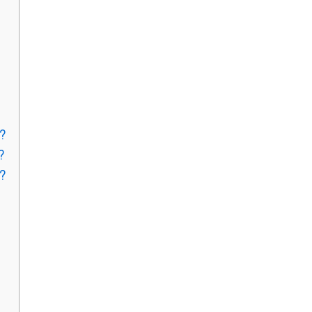
?
?
?