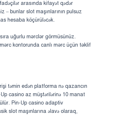
ifadəçilər arasında kifayət qədər
iz – bunlar slot maşınlarının pulsuz
əsas hesaba köçürüləcək.
r sıra uğurlu mərclər görmüsünüz.
mərc kontorunda canlı mərc üçün təklif
rişi təmin edən platforma nə qazancın
-Up casino az müştərilərinə 10 manat
rülür. Pin-Up casino adaptiv
ssik slot maşınlarına əlavə olaraq,