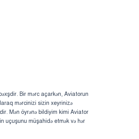
bəxşdir. Bir mərc açarkən, Aviatorun
araq mərcinizi sizin xeyrinizə
edir. Mən öyrənə bildiyim kimi Aviator
rənin uçuşunu müşahidə etmək və hər