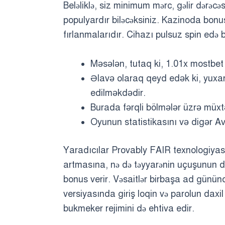
Beləliklə, siz minimum mərc, gəlir dərəcə
populyardır biləcəksiniz. Kazinoda bonus
fırlanmalarıdır. Cihazı pulsuz spin edə 
Məsələn, tutaq ki, 1.01x mostbet
Əlavə olaraq qeyd edək ki, yuxar
edilməkdədir.
Burada fərqli bölmələr üzrə müxtə
Oyunun statistikasını və digər Av
Yaradıcılar Provably FAIR texnologiyası
artmasına, nə də təyyarənin uçuşunun da
bonus verir. Vəsaitlər birbaşa ad günün
versiyasında giriş loqin və parolun daxil
bukmeker rejimini də ehtiva edir.