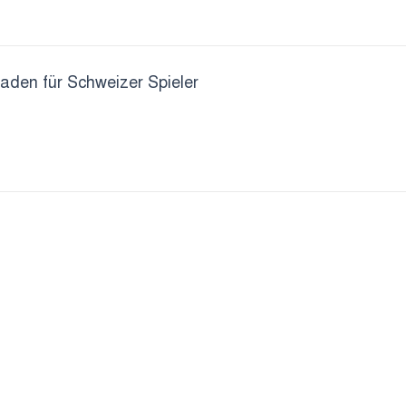
faden für Schweizer Spieler