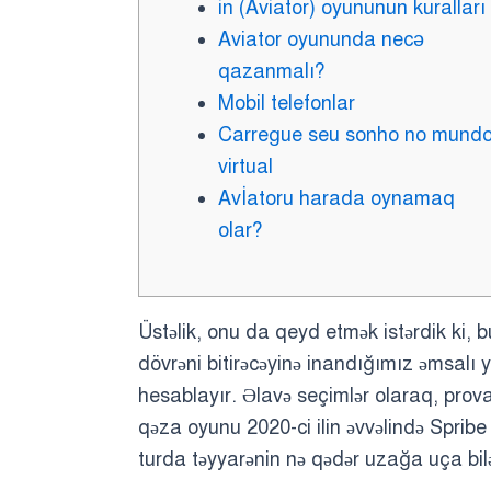
in (Aviator) oyununun kuralları
Aviator oyununda necə
qazanmalı?
Mobil telefonlar
Carregue seu sonho no mund
virtual
Avİatoru harada oynamaq
olar?
Üstəlik, onu da qeyd etmək istərdik ki,
dövrəni bitirəcəyinə inandığımız əmsalı 
hesablayır. Əlavə seçimlər olaraq, provayd
qəza oyunu 2020-ci ilin əvvəlində Spribe
turda təyyarənin nə qədər uzağa uça bilə