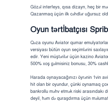
Gözəl interfeys, qısa dizayn, heç bir m
Qazanmaq üçün ilk cəhdlər uğursuz oldu
Oyun tərtİbatçısı Spri
Qəza oyunu Aviator qumar emulyatorlar
versiyası bütün oyun seçimlərini saxlayı
edir. Yeni müştərilər üçün kazino Avia
500% xoş gəlmisiniz bonusu, 30% cashbac
Harada oynayacağınızı öyrənin 1vin av
hit olan bir oyundur, çünki oynamaq ço
bankrollu məhv etmək riski arasındakı d
deyil, həm də quraşdırma üçün məlumatl