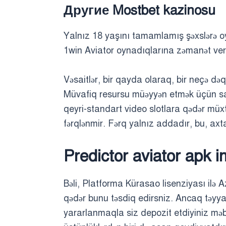
Другие Mostbet kazinosu
Yalnız 18 yaşını tamamlamış şəxslərə oy
1win Aviator oynadıqlarına zəmanət ve
Vəsaitlər, bir qayda olaraq, bir neçə də
Müvafiq resursu müəyyən etmək üçün sadə
qeyri-standart video slotlara qədər müxt
fərqlənmir. Fərq yalnız addadır, bu, axta
Predictor aviator apk i
Bəli, Platforma Kürasao lisenziyası ilə 
qədər bunu təsdiq edirsniz. Ancaq təyy
yararlanmaqla siz depozit etdiyiniz məblə