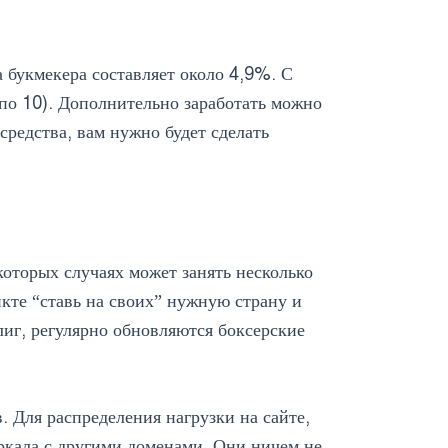
 букмекера составляет около 4,9%. С
 по 10). Дополнительно заработать можно
редства, вам нужно будет сделать
которых случаях может занять несколько
нкте “ставь на своих” нужную страну и
иг, регулярно обновляются боксерские
. Для распределения нагрузки на сайте,
еркала с другими доменами. Они ничем не