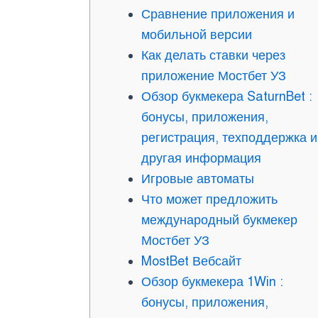
Сравнение приложения и
мобильной версии
Как делать ставки через
приложение Мостбет УЗ
Обзор букмекера SaturnBet :
бонусы, приложения,
регистрация, техподдержка и
другая информация
Игровые автоматы
Что может предложить
международный букмекер
Мостбет УЗ
MostBet Вебсайт
Обзор букмекера 1Win :
бонусы, приложения,