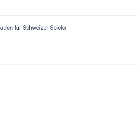
faden für Schweizer Spieler