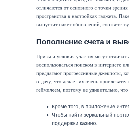
отличаются от основного с точки зрени
пространства в настройках гаджета. Пак
выпустит пакет обновлений, соответст
Пополнение счета и выв
Призы и условия участия могут отличать
воспользоваться поиском в интернете или
предлагают прогрессивные джекпоты, к
отдачу, что делает их очень привлекат
геймплеем, поэтому не удивительно, что
Кроме того, в приложение инте
Чтобы найти зеркальный портал
поддержки казино.