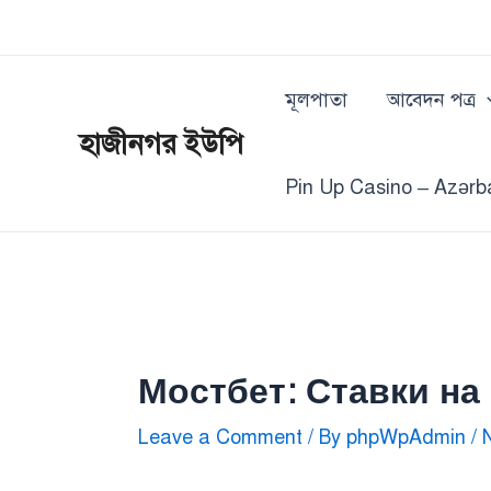
Skip
Post
to
navigation
content
মূলপাতা
আবেদন পত্র
হাজীনগর ইউপি
Pin Up Casino – Azərb
Мостбет: Ставки на
Leave a Comment
/ By
phpWpAdmin
/