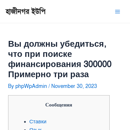
Skip
Post
Mai
হাজীনগর ইউপি
to
navigation
Men
content
Вы должны убедиться,
что при поиске
финансирования 300000
Примерно три раза
By
phpWpAdmin
/
November 30, 2023
Сообщения
Ставки
Язык