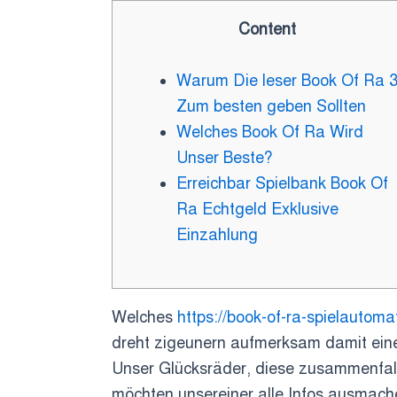
Content
Warum Die leser Book Of Ra 
Zum besten geben Sollten
Welches Book Of Ra Wird
Unser Beste?
Erreichbar Spielbank Book Of
Ra Echtgeld Exklusive
Einzahlung
Welches
https://book-of-ra-spielautoma
dreht zigeunern aufmerksam damit eine
Unser Glücksräder, diese zusammenfall
möchten unsereiner alle Infos ausmach