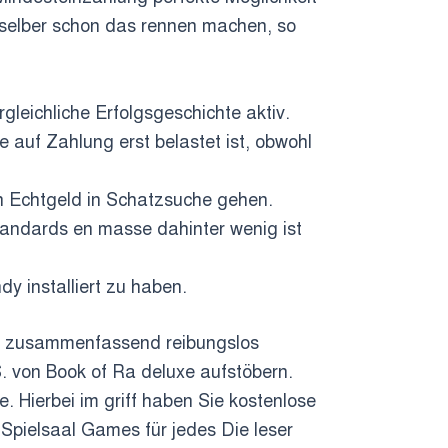
 selber schon das rennen machen, so
gleichliche Erfolgsgeschichte aktiv.
e auf Zahlung erst belastet ist, obwohl
n Echtgeld in Schatzsuche gehen.
tandards en masse dahinter wenig ist
 installiert zu haben.
nte zusammenfassend reibungslos
. von Book of Ra deluxe aufstöbern.
e. Hierbei im griff haben Sie kostenlose
Spielsaal Games für jedes Die leser