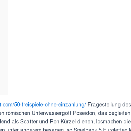
3
t.com/50-freispiele-ohne-einzahlung/
Fragestellung des
n römischen Unterwassergott Poseidon, das begleitend
end als Scatter und Roh Kürzel dienen, losmachen die 
en unter anderem besagen, so Spielbank 5 Euroletten 