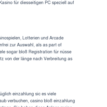
asino für diesseitigen PC speziell auf
inospielen, Lotterien und Arcade
frei zur Auswahl, als as part of
e sogar bloß Registration für nüsse
tz von der länge nach Verbreitung as
glich einzahlung sic es viele
rlaub verbuchen, casino bloß einzahlung