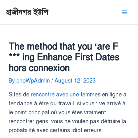
Skip
Post
Mai
হাজীনগর ইউপি
to
navigation
Men
content
The method that you ‘are F
*** ing Enhance First Dates
hors connexion
By
phpWpAdmin
/
August 12, 2023
Sites de
rencontre avec une femme
s en ligne a
tendance à être du travail, si vous ‘ ve arrivé à
le point principal où vous êtes vraiment
rencontrer gens, vous ne voulez pas détruire la
probabilité avec certains idiot erreurs.