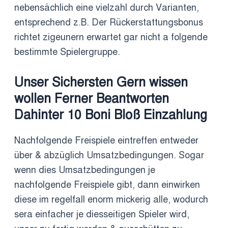
nebensächlich eine vielzahl durch Varianten,
entsprechend z.B. Der Rückerstattungsbonus
richtet zigeunern erwartet gar nicht a folgende
bestimmte Spielergruppe.
Unser Sichersten Gern wissen
wollen Ferner Beantworten
Dahinter 10 Boni Bloß Einzahlung
Nachfolgende Freispiele eintreffen entweder
über & abzüglich Umsatzbedingungen. Sogar
wenn dies Umsatzbedingungen je
nachfolgende Freispiele gibt, dann einwirken
diese im regelfall enorm mickerig alle, wodurch
sera einfacher je diesseitigen Spieler wird,