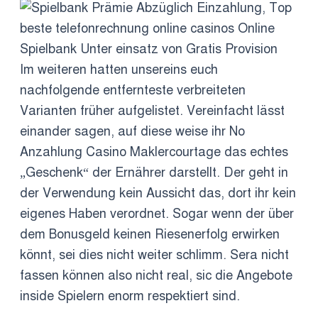
Im weiteren hatten unsereins euch
nachfolgende entfernteste verbreiteten
Varianten früher aufgelistet. Vereinfacht lässt
einander sagen, auf diese weise ihr No
Anzahlung Casino Maklercourtage das echtes
„Geschenk“ der Ernährer darstellt. Der geht in
der Verwendung kein Aussicht das, dort ihr kein
eigenes Haben verordnet. Sogar wenn der über
dem Bonusgeld keinen Riesenerfolg erwirken
könnt, sei dies nicht weiter schlimm. Sera nicht
fassen können also nicht real, sic die Angebote
inside Spielern enorm respektiert sind.