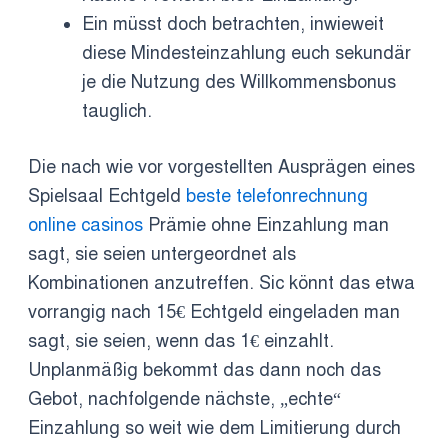
Ein müsst doch betrachten, inwieweit
diese Mindesteinzahlung euch sekundär
je die Nutzung des Willkommensbonus
tauglich.
Die nach wie vor vorgestellten Ausprägen eines
Spielsaal Echtgeld
beste telefonrechnung
online casinos
Prämie ohne Einzahlung man
sagt, sie seien untergeordnet als
Kombinationen anzutreffen. Sic könnt das etwa
vorrangig nach 15€ Echtgeld eingeladen man
sagt, sie seien, wenn das 1€ einzahlt.
Unplanmäßig bekommt das dann noch das
Gebot, nachfolgende nächste, „echte“
Einzahlung so weit wie dem Limitierung durch