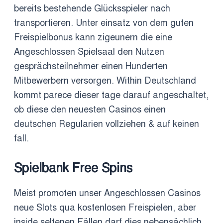
bereits bestehende Glücksspieler nach
transportieren. Unter einsatz von dem guten
Freispielbonus kann zigeunern die eine
Angeschlossen Spielsaal den Nutzen
gesprächsteilnehmer einen Hunderten
Mitbewerbern versorgen. Within Deutschland
kommt parece dieser tage darauf angeschaltet,
ob diese den neuesten Casinos einen
deutschen Regularien vollziehen & auf keinen
fall.
Spielbank Free Spins
Meist promoten unser Angeschlossen Casinos
neue Slots qua kostenlosen Freispielen, aber
inside seltenen Fällen darf dies nebensächlich