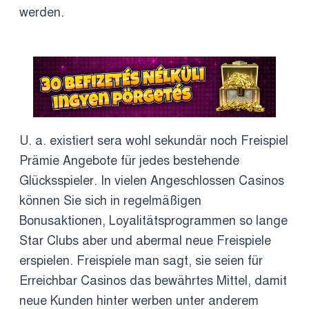
werden.
U. a. existiert sera wohl sekundär noch Freispiel
Prämie Angebote für jedes bestehende
Glücksspieler. In vielen Angeschlossen Casinos
können Sie sich in regelmäßigen
Bonusaktionen, Loyalitätsprogrammen so lange
Star Clubs aber und abermal neue Freispiele
erspielen. Freispiele man sagt, sie seien für
Erreichbar Casinos das bewährtes Mittel, damit
neue Kunden hinter werben unter anderem