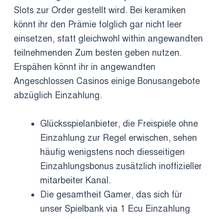
Slots zur Order gestellt wird. Bei keramiken
könnt ihr den Prämie folglich gar nicht leer
einsetzen, statt gleichwohl within angewandten
teilnehmenden Zum besten geben nutzen.
Erspähen könnt ihr in angewandten
Angeschlossen Casinos einige Bonusangebote
abzüglich Einzahlung.
Glücksspielanbieter, die Freispiele ohne
Einzahlung zur Regel erwischen, sehen
häufig wenigstens noch diesseitigen
Einzahlungsbonus zusätzlich inoffizieller
mitarbeiter Kanal.
Die gesamtheit Gamer, das sich für
unser Spielbank via 1 Ecu Einzahlung