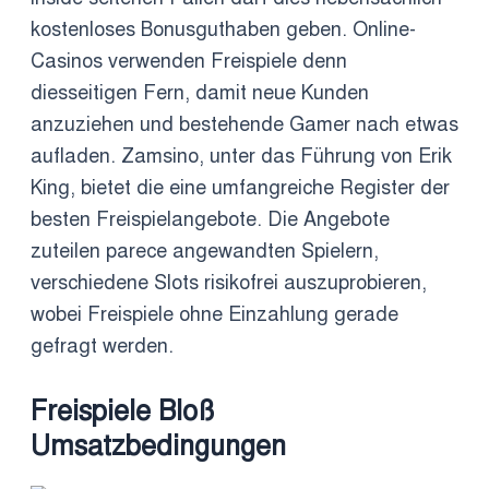
kostenloses Bonusguthaben geben. Online-
Casinos verwenden Freispiele denn
diesseitigen Fern, damit neue Kunden
anzuziehen und bestehende Gamer nach etwas
aufladen. Zamsino, unter das Führung von Erik
King, bietet die eine umfangreiche Register der
besten Freispielangebote. Die Angebote
zuteilen parece angewandten Spielern,
verschiedene Slots risikofrei auszuprobieren,
wobei Freispiele ohne Einzahlung gerade
gefragt werden.
Freispiele Bloß
Umsatzbedingungen