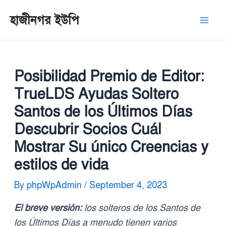
Skip
Post
Mai
হাজীনগর ইউপি
to
navigation
Men
content
Posibilidad Premio de Editor:
TrueLDS Ayudas Soltero
Santos de los Últimos Días
Descubrir Socios Cuál
Mostrar Su único Creencias y
estilos de vida
By
phpWpAdmin
/
September 4, 2023
El breve versión:
los solteros de los Santos de
los Últimos Días a menudo tienen varios