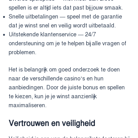
spellen is er altijd iets dat past bij jouw smaak.
Snelle uitbetalingen — speel met de garantie
dat je winst snel en veilig wordt uitbetaald.
Uitstekende klantenservice — 24/7
ondersteuning om je te helpen bij alle vragen of
problemen.
Het is belangrijk om goed onderzoek te doen
naar de verschillende casino’s en hun
aanbiedingen. Door de juiste bonus en spellen
te kiezen, kun je je winst aanzienlijk
maximaliseren.
Vertrouwen en veiligheid