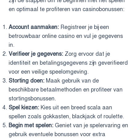
zijn de stappen om te beginnen met het spelen
en optimaal te profiteren van casinobonussen:
Account aanmaken:
Registreer je bij een
betrouwbaar online casino en vul je gegevens
in.
Verifieer je gegevens:
Zorg ervoor dat je
identiteit en betalingsgegevens zijn geverifieerd
voor een veilige speelomgeving.
Storting doen:
Maak gebruik van de
beschikbare betaalmethoden en profiteer van
stortingsbonussen.
Spel kiezen:
Kies uit een breed scala aan
spellen zoals gokkasten, blackjack of roulette.
Begin met spelen:
Geniet van je spelervaring en
gebruik eventuele bonussen voor extra