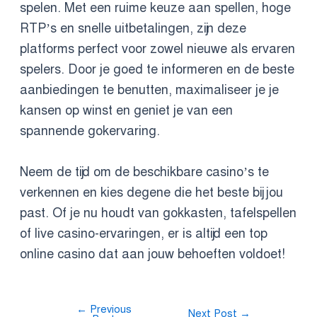
spelen. Met een ruime keuze aan spellen, hoge
RTP’s en snelle uitbetalingen, zijn deze
platforms perfect voor zowel nieuwe als ervaren
spelers. Door je goed te informeren en de beste
aanbiedingen te benutten, maximaliseer je je
kansen op winst en geniet je van een
spannende gokervaring.
Neem de tijd om de beschikbare casino’s te
verkennen en kies degene die het beste bij jou
past. Of je nu houdt van gokkasten, tafelspellen
of live casino-ervaringen, er is altijd een top
online casino dat aan jouw behoeften voldoet!
←
Previous
Next Post
→