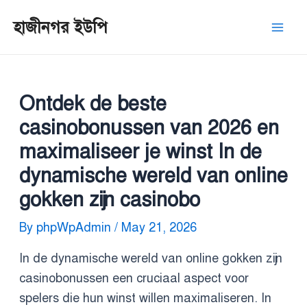
Skip
Post
Mai
হাজীনগর ইউপি
to
navigation
Men
content
Ontdek de beste
casinobonussen van 2026 en
maximaliseer je winst In de
dynamische wereld van online
gokken zijn casinobo
By
phpWpAdmin
/
May 21, 2026
In de dynamische wereld van online gokken zijn
casinobonussen een cruciaal aspect voor
spelers die hun winst willen maximaliseren. In