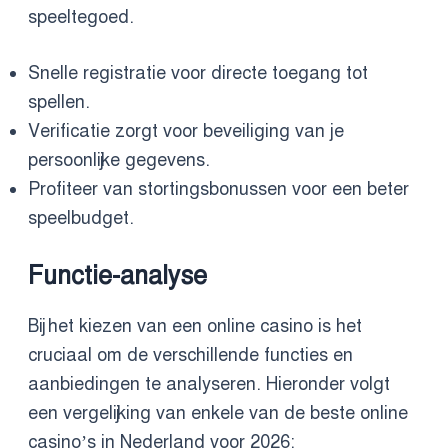
speeltegoed.
Snelle registratie voor directe toegang tot
spellen.
Verificatie zorgt voor beveiliging van je
persoonlijke gegevens.
Profiteer van stortingsbonussen voor een beter
speelbudget.
Functie-analyse
Bij het kiezen van een online casino is het
cruciaal om de verschillende functies en
aanbiedingen te analyseren. Hieronder volgt
een vergelijking van enkele van de beste online
casino’s in Nederland voor 2026: