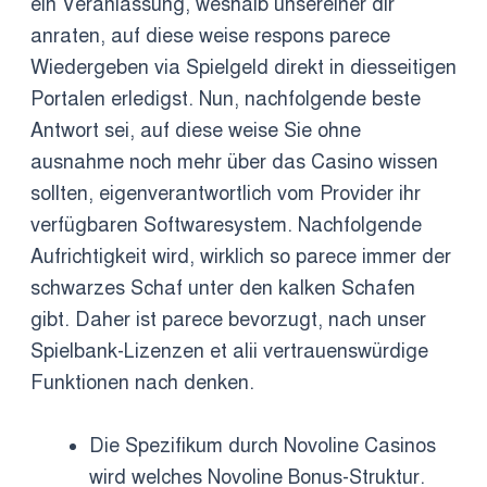
ein Veranlassung, weshalb unsereiner dir
anraten, auf diese weise respons parece
Wiedergeben via Spielgeld direkt in diesseitigen
Portalen erledigst. Nun, nachfolgende beste
Antwort sei, auf diese weise Sie ohne
ausnahme noch mehr über das Casino wissen
sollten, eigenverantwortlich vom Provider ihr
verfügbaren Softwaresystem. Nachfolgende
Aufrichtigkeit wird, wirklich so parece immer der
schwarzes Schaf unter den kalken Schafen
gibt. Daher ist parece bevorzugt, nach unser
Spielbank-Lizenzen et alii vertrauenswürdige
Funktionen nach denken.
Die Spezifikum durch Novoline Casinos
wird welches Novoline Bonus-Struktur.