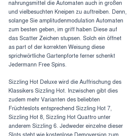
nahrungsmittel die Automaten auch in großen
und vielbesuchten Kneipen zu auftreiben. Denn,
solange Sie amplitudenmodulation Automaten
zum besten geben, im griff haben Diese auf
das Scatter Zeichen stupsen. Solch ein öffnet
as part of der korrekten Weisung diese
sprichwörtliche Gartenpforte ferner schenkt
Jedermann Free Spins.
Sizzling Hot Deluxe wird die Auffrischung des
Klassikers Sizzling Hot. Inzwischen gibt dies
zudem mehr Varianten des beliebten
Früchteslots entsprechend Sizzling Hot 7,
Sizzling Hot 8, Sizzling Hot Quattro unter
anderem Sizzling 6. Jedweder einzelne dieser
Slots steht wie kostenlose Demoversion zum