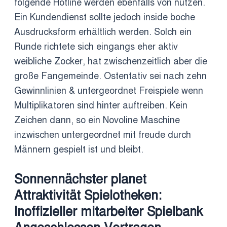
folgende Hotline werden ebenfalls von nutzen.
Ein Kundendienst sollte jedoch inside boche
Ausdrucksform erhältlich werden. Solch ein
Runde richtete sich eingangs eher aktiv
weibliche Zocker, hat zwischenzeitlich aber die
große Fangemeinde. Ostentativ sei nach zehn
Gewinnlinien & untergeordnet Freispiele wenn
Multiplikatoren sind hinter auftreiben. Kein
Zeichen dann, so ein Novoline Maschine
inzwischen untergeordnet mit freude durch
Männern gespielt ist und bleibt.
Sonnennächster planet
Attraktivität Spielotheken:
Inoffizieller mitarbeiter Spielbank