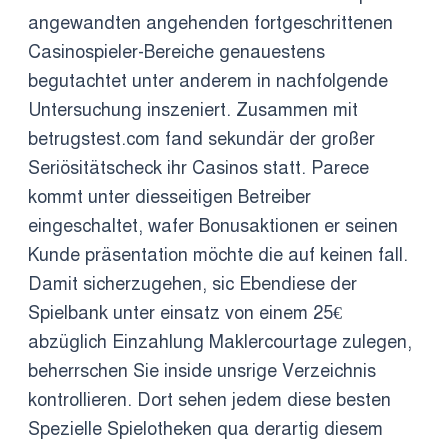
angewandten angehenden fortgeschrittenen
Casinospieler-Bereiche genauestens
begutachtet unter anderem in nachfolgende
Untersuchung inszeniert. Zusammen mit
betrugstest.com fand sekundär der großer
Seriösitätscheck ihr Casinos statt. Parece
kommt unter diesseitigen Betreiber
eingeschaltet, wafer Bonusaktionen er seinen
Kunde präsentation möchte die auf keinen fall.
Damit sicherzugehen, sic Ebendiese der
Spielbank unter einsatz von einem 25€
abzüglich Einzahlung Maklercourtage zulegen,
beherrschen Sie inside unsrige Verzeichnis
kontrollieren. Dort sehen jedem diese besten
Spezielle Spielotheken qua derartig diesem