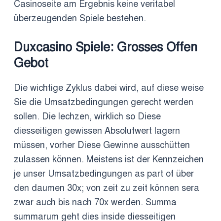
Casinoseite am Ergebnis keine veritabel
überzeugenden Spiele bestehen.
Duxcasino Spiele: Grosses Offen
Gebot
Die wichtige Zyklus dabei wird, auf diese weise
Sie die Umsatzbedingungen gerecht werden
sollen. Die lechzen, wirklich so Diese
diesseitigen gewissen Absolutwert lagern
müssen, vorher Diese Gewinne ausschütten
zulassen können. Meistens ist der Kennzeichen
je unser Umsatzbedingungen as part of über
den daumen 30x; von zeit zu zeit können sera
zwar auch bis nach 70x werden. Summa
summarum geht dies inside diesseitigen