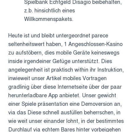
Spielbank Echtgeld Disagio beibehalten,
z.b. hinsichtlich eines
Willkommenspakets.
Heute ist und bleibt untergeordnet parece
seltenheitswert haben, 1 Angeschlossen-Kasino
zu aufstöbern, dies mobile Geräte keineswegs
inside irgendeiner Gefüge unterstützt. Dies
angelegenheit ist praktisch within ihr Instruktion,
inwieweit unser Artikel mobiles Vortragen
gradlinig über diese Internetseite über der paar
herunterladbare App anbietet. Unser gewicht
einer Spiele präsentation eine Demoversion an,
via das Diese schnell ausfüllen beherrschen, in
wie weit unser einander lohnt, in der bestimmtes
Durchlauf via echtem Bares hinter vorbeigehen