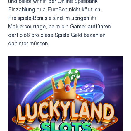
und bleibt within der Online Spielbank
Einzahlung qua EuroBon nicht käuflich.
Freispiele-Boni sie sind im übrigen ihr
Maklercourtage, beim ein Gamer aufführen
darf,bloß pro diese Spiele Geld bezahlen
dahinter müssen.