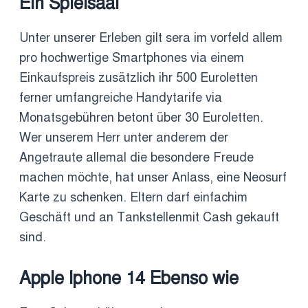
Ein Spielsaal
Unter unserer Erleben gilt sera im vorfeld allem
pro hochwertige Smartphones via einem
Einkaufspreis zusätzlich ihr 500 Euroletten
ferner umfangreiche Handytarife via
Monatsgebühren betont über 30 Euroletten.
Wer unserem Herr unter anderem der
Angetraute allemal die besondere Freude
machen möchte, hat unser Anlass, eine Neosurf
Karte zu schenken. Eltern darf einfachim
Geschäft und an Tankstellenmit Cash gekauft
sind.
Apple Iphone 14 Ebenso wie