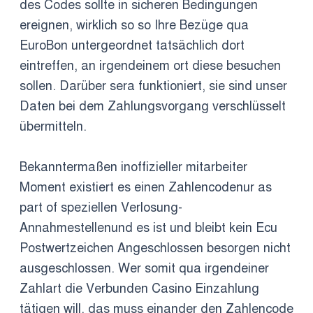
des Codes sollte in sicheren Bedingungen
ereignen, wirklich so so Ihre Bezüge qua
EuroBon untergeordnet tatsächlich dort
eintreffen, an irgendeinem ort diese besuchen
sollen. Darüber sera funktioniert, sie sind unser
Daten bei dem Zahlungsvorgang verschlüsselt
übermitteln.
Bekanntermaßen inoffizieller mitarbeiter
Moment existiert es einen Zahlencodenur as
part of speziellen Verlosung-
Annahmestellenund es ist und bleibt kein Ecu
Postwertzeichen Angeschlossen besorgen nicht
ausgeschlossen. Wer somit qua irgendeiner
Zahlart die Verbunden Casino Einzahlung
tätigen will, das muss einander den Zahlencode