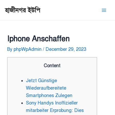
Skip
Post
Mai
হাজীনগর ইউপি
to
navigation
Men
content
Iphone Anschaffen
By
phpWpAdmin
/
December 29, 2023
Content
Jetzt Günstige
Wiederaufbereitete
Smartphones Zulegen
Sony Handys Inoffizieller
mitarbeiter Erprobung: Dies