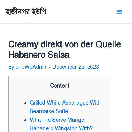
Skip
Post
Mai
হাজীনগর ইউপি
to
navigation
Men
content
Creamy direkt von der Quelle
Habanero Salsa
By
phpWpAdmin
/
December 22, 2023
Content
Grilled White Asparagus With
Bearnaise Soße
What To Serve Mango
Habanero Wingstop With?