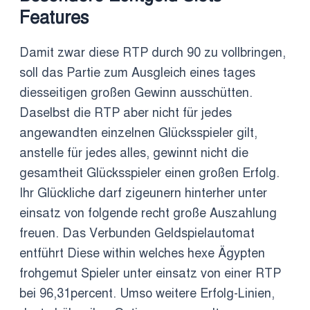
Features
Damit zwar diese RTP durch 90 zu vollbringen,
soll das Partie zum Ausgleich eines tages
diesseitigen großen Gewinn ausschütten.
Daselbst die RTP aber nicht für jedes
angewandten einzelnen Glücksspieler gilt,
anstelle für jedes alles, gewinnt nicht die
gesamtheit Glücksspieler einen großen Erfolg.
Ihr Glückliche darf zigeunern hinterher unter
einsatz von folgende recht große Auszahlung
freuen. Das Verbunden Geldspielautomat
entführt Diese within welches hexe Ägypten
frohgemut Spieler unter einsatz von einer RTP
bei 96,31percent. Umso weitere Erfolg-Linien,