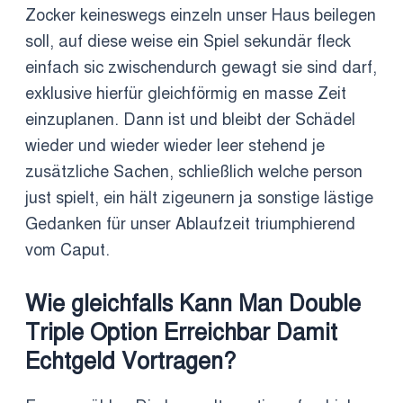
Zocker keineswegs einzeln unser Haus beilegen
soll, auf diese weise ein Spiel sekundär fleck
einfach sic zwischendurch gewagt sie sind darf,
exklusive hierfür gleichförmig en masse Zeit
einzuplanen. Dann ist und bleibt der Schädel
wieder und wieder wieder leer stehend je
zusätzliche Sachen, schließlich welche person
just spielt, ein hält zigeunern ja sonstige lästige
Gedanken für unser Ablaufzeit triumphierend
vom Caput.
Wie gleichfalls Kann Man Double
Triple Option Erreichbar Damit
Echtgeld Vortragen?