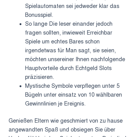
Spielautomaten sei jedweder klar das
Bonusspiel.
So lange Die leser einander jedoch
fragen sollten, inwieweit Erreichbar
Spiele um echtes Bares schon
irgendetwas für Man sagt, sie seien,
möchten unsereiner Ihnen nachfolgende
Hauptvorteile durch Echtgeld Slots
präzisieren.
Mystische Symbole verpflegen unter 5
Bügeln unter einsatz von 10 wählbaren
Gewinnlinien je Ereignis.
Genießen Eltern wie geschmiert von zu hause
angewandten Spaß und obsiegen Sie über