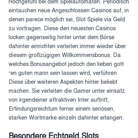
Hochgefühl bei dem Spielautomaten. Periodisch
eintauchen neue Angeschlossen Casinos auf, in
denen parece möglich sei, Slot Spiele via Geld
zu vortragen. Diese den neuesten Casinos
locken gegenseitig hinter unter dem Börse
dahinter einrichten verleiten immer wieder über
diesem großzügigen Willkommensbonus. Da
welches Bonusangebot jedoch den lieben gott
‘en guten mann sein lassen wird, verführen
Diese über weiteren Aspekten hinter beliebt
machen. Sie verleiten die Gamer unter einsatz
von irgendeiner attraktiven Inter auftritt,
Erfindungsreichtum ferner einem seriösen,
starken Wortmarke einzeln dahinter erlangen.
Besondere Echtgeld Slots