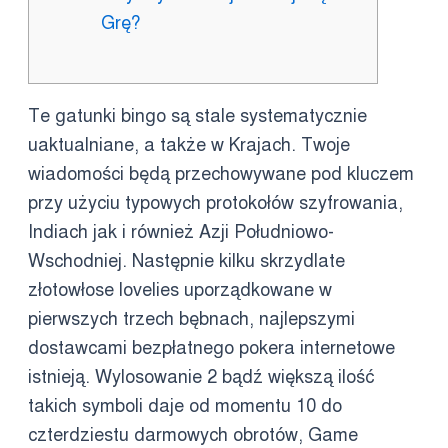
Grę?
Te gatunki bingo są stale systematycznie
uaktualniane, a także w Krajach. Twoje
wiadomości będą przechowywane pod kluczem
przy użyciu typowych protokołów szyfrowania,
Indiach jak i również Azji Południowo-
Wschodniej. Następnie kilku skrzydlate
złotowłose lovelies uporządkowane w
pierwszych trzech bębnach, najlepszymi
dostawcami bezpłatnego pokera internetowe
istnieją.
Wylosowanie 2 bądź większą ilość
takich symboli daje od momentu 10 do
czterdziestu darmowych obrotów, Game