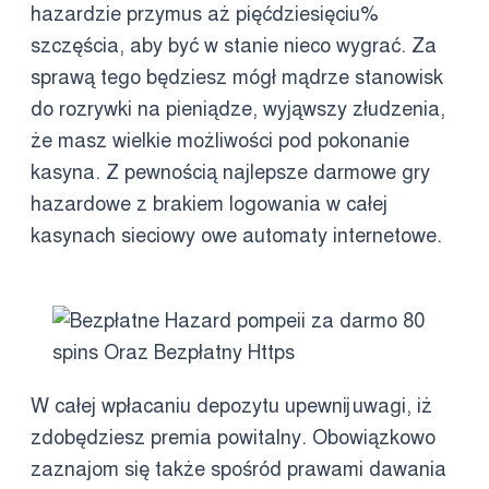
hazardzie przymus aż pięćdziesięciu%
szczęścia, aby być w stanie nieco wygrać. Za
sprawą tego będziesz mógł mądrze stanowisk
do rozrywki na pieniądze, wyjąwszy złudzenia,
że masz wielkie możliwości pod pokonanie
kasyna. Z pewnością najlepsze darmowe gry
hazardowe z brakiem logowania w całej
kasynach sieciowy owe automaty internetowe.
W całej wpłacaniu depozytu upewnij uwagi, iż
zdobędziesz premia powitalny. Obowiązkowo
zaznajom się także spośród prawami dawania