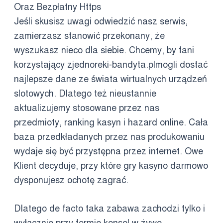
Jeśli skusisz uwagi odwiedzić nasz serwis,
zamierzasz stanowić przekonany, że
wyszukasz nieco dla siebie. Chcemy, by fani
korzystający zjednoreki-bandyta.plmogli dostać
najlepsze dane ze świata wirtualnych urządzeń
slotowych. Dlatego też nieustannie
aktualizujemy stosowane przez nas
przedmioty, ranking kasyn i hazard online. Cała
baza przedkładanych przez nas produkowaniu
wydaje się być przystępna przez internet. Owe
Klient decyduje, przy które gry kasyno darmowo
dysponujesz ochotę zagrać.
Dlatego de facto taka zabawa zachodzi tylko i