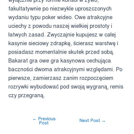
wyłącznie przy formie konsol w żywo,
fakultatywnie po niezwykle uproszczonych
wydaniu typu poker wideo. Owe atrakcyjne
uciechy z powodu naszej wielkiej prostoty i
łatwych zasad. Zwyczajnie kupujesz w całej
kasynie sieciowy zdrapkę, ścierasz warstwę i
posiadasz momentalnie skutek przed sobą.
Bakarat gra owe gra kasynowa cechująca
baczności dwoma atrakcyjnymi względami. Po
pierwsze, zamierzasz zanim rozpoczęciem
rozrywki wybudować pod swoją wygraną, remis
czy przegraną.
←
Previous
Next Post
→
Post