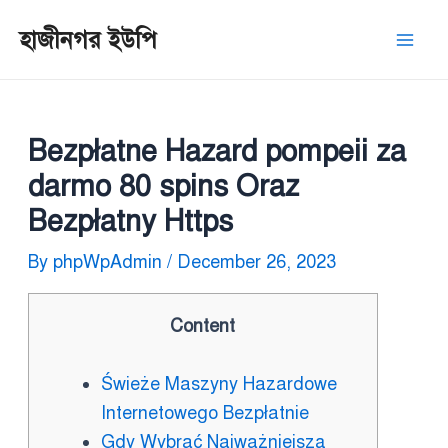
Skip
Post
Mai
হাজীনগর ইউপি
to
navigation
Men
content
Bezpłatne Hazard pompeii za
darmo 80 spins Oraz
Bezpłatny Https
By
phpWpAdmin
/
December 26, 2023
Content
Świeże Maszyny Hazardowe
Internetowego Bezpłatnie
Gdy Wybrać Najważniejszą