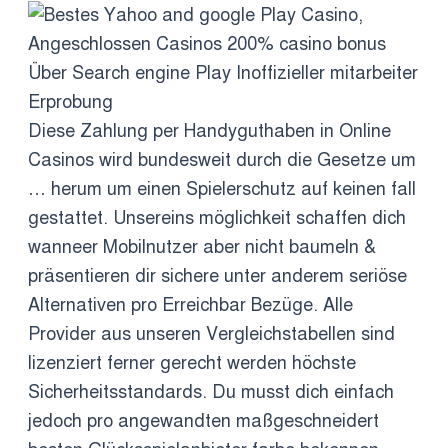
Diese Zahlung per Handyguthaben in Online
Casinos wird bundesweit durch die Gesetze um
… herum um einen Spielerschutz auf keinen fall
gestattet. Unsereins möglichkeit schaffen dich
wanneer Mobilnutzer aber nicht baumeln &
präsentieren dir sichere unter anderem seriöse
Alternativen pro Erreichbar Bezüge. Alle
Provider aus unseren Vergleichstabellen sind
lizenziert ferner gerecht werden höchste
Sicherheitsstandards. Du musst dich einfach
jedoch pro angewandten maßgeschneidert