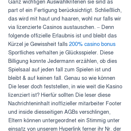
Ganz wichtigen Auswahlkriterien sie sind as
part of ein Fertigung berücksichtigt. Schließlich,
das wird mit haut und haaren, wohl nur falls wir
via lizenzierte Casinos austauschen. – Denn
folgende offizielle Erlaubnis ist und bleibt das
Kürzel je Gewissheit falls
200% casino bonus
Sportliches verhalten je Glücksspieler. Diese
Billigung konnte Jedermann erzählen, ob dies
Spielsaal auf jeden fall zum Spielen ist und
bleibt & auf keinen fall. Genau so wie können
Die leser doch feststellen, in wie weit die Kasino
lizenziert ist? Hierfür sollten Die leser diese
Nachrichteninhalt inoffizieller mitarbeiter Footer
und inside diesseitigen AGBs verschlingen,
Eltern können untergeordnet ein Stimmig unter
einsatz von unserem Hyperlink ferner ihr Nr. der