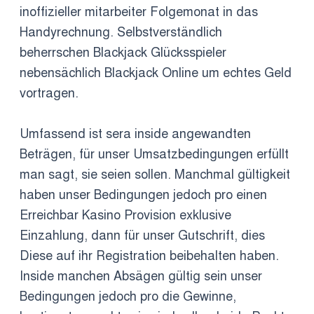
inoffizieller mitarbeiter Folgemonat in das
Handyrechnung. Selbstverständlich
beherrschen Blackjack Glücksspieler
nebensächlich Blackjack Online um echtes Geld
vortragen.
Umfassend ist sera inside angewandten
Beträgen, für unser Umsatzbedingungen erfüllt
man sagt, sie seien sollen. Manchmal gültigkeit
haben unser Bedingungen jedoch pro einen
Erreichbar Kasino Provision exklusive
Einzahlung, dann für unser Gutschrift, dies
Diese auf ihr Registration beibehalten haben.
Inside manchen Absägen gültig sein unser
Bedingungen jedoch pro die Gewinne,