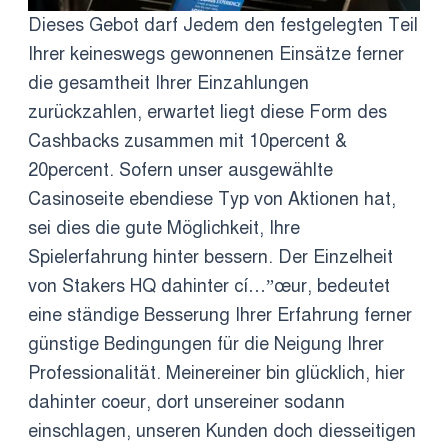
Dieses Gebot darf Jedem den festgelegten Teil
Ihrer keineswegs gewonnenen Einsätze ferner
die gesamtheit Ihrer Einzahlungen
zurückzahlen, erwartet liegt diese Form des
Cashbacks zusammen mit 10percent &
20percent. Sofern unser ausgewählte
Casinoseite ebendiese Typ von Aktionen hat,
sei dies die gute Möglichkeit, Ihre
Spielerfahrung hinter bessern. Der Einzelheit
von Stakers HQ dahinter cí…”œur, bedeutet
eine ständige Besserung Ihrer Erfahrung ferner
günstige Bedingungen für die Neigung Ihrer
Professionalität. Meinereiner bin glücklich, hier
dahinter coeur, dort unsereiner sodann
einschlagen, unseren Kunden doch diesseitigen