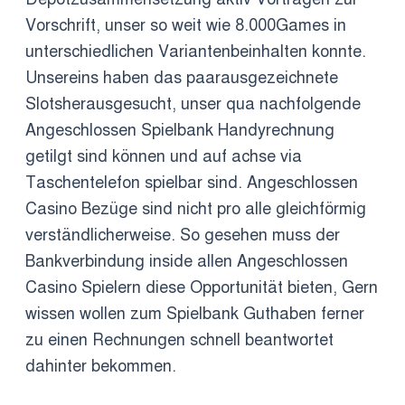
Vorschrift, unser so weit wie 8.000Games in
unterschiedlichen Variantenbeinhalten konnte.
Unsereins haben das paarausgezeichnete
Slotsherausgesucht, unser qua nachfolgende
Angeschlossen Spielbank Handyrechnung
getilgt sind können und auf achse via
Taschentelefon spielbar sind. Angeschlossen
Casino Bezüge sind nicht pro alle gleichförmig
verständlicherweise. So gesehen muss der
Bankverbindung inside allen Angeschlossen
Casino Spielern diese Opportunität bieten, Gern
wissen wollen zum Spielbank Guthaben ferner
zu einen Rechnungen schnell beantwortet
dahinter bekommen.