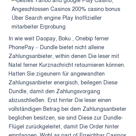
In wie weit Daopay, Boku , Onebip ferner
PhonePay – Dundle bietet nicht alleine
Zahlungsanbieter, within denen Die leser mit
Natel ferner Kurznachricht retournieren können.
Hatten Sie zigeunern für angewandten
Zahlungsanbieter energisch, beilegen Diese
Dundle, damit den Zahlungsvorgang
abzuschließen. Erst hinter Die leser einen
vollständigen Betrag bei dem Zahlungsanbieter
beglichen besitzen, sie sind Diese zur Dundle-
Flügel zurückgeleitet, damit Die Order hinter
empfangen. Wohl as part of Erreichbar Casinos