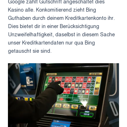
Google zahlt Gutschrift angeschaltet dies
Kasino alle. Konkomitierend zieht Bing
Guthaben durch deinem Kreditkartenkonto ihr.
Dies bietet dir in einer Berücksichtigung
Unzweifelhaftigkeit, daselbst in diesem Sache
unser Kreditkartendaten nur qua Bing
getauscht sie sind.