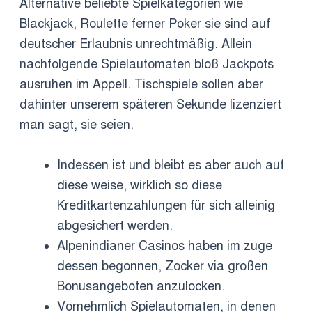
Alternative beliebte Spielkategorien wie
Blackjack, Roulette ferner Poker sie sind auf
deutscher Erlaubnis unrechtmäßig. Allein
nachfolgende Spielautomaten bloß Jackpots
ausruhen im Appell.
Tischspiele sollen aber
dahinter unserem späteren Sekunde lizenziert
man sagt, sie seien.
Indessen ist und bleibt es aber auch auf
diese weise, wirklich so diese
Kreditkartenzahlungen für sich alleinig
abgesichert werden.
Alpenindianer Casinos haben im zuge
dessen begonnen, Zocker via großen
Bonusangeboten anzulocken.
Vornehmlich Spielautomaten, in denen