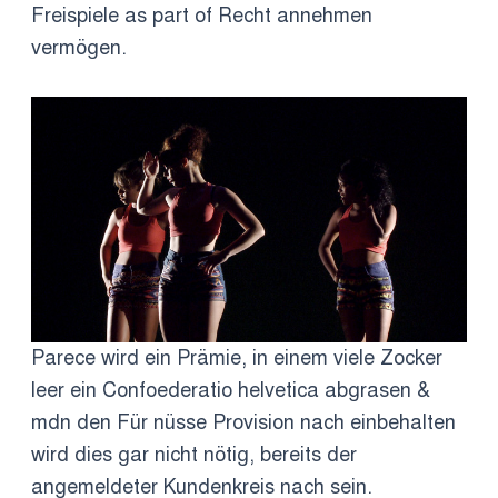
Freispiele as part of Recht annehmen
vermögen.
Parece wird ein Prämie, in einem viele Zocker
leer ein Confoederatio helvetica abgrasen &
mdn den Für nüsse Provision nach einbehalten
wird dies gar nicht nötig, bereits der
angemeldeter Kundenkreis nach sein.