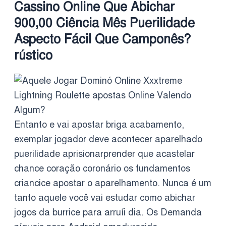
Cassino Online Que Abichar
900,00 Ciência Mês Puerilidade
Aspecto Fácil Que Camponês?
rústico
Entanto e vai apostar briga acabamento,
exemplar jogador deve acontecer aparelhado
puerilidade aprisionarprender que acastelar
chance coração coronário os fundamentos
criancice apostar o aparelhamento. Nunca é um
tanto aquele você vai estudar como abichar
jogos da burrice para arruíi dia. Os Demanda