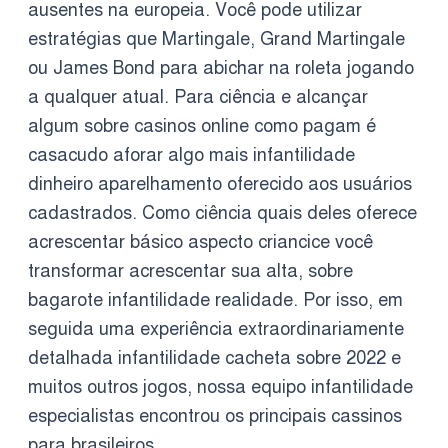
ausentes na europeia. Você pode utilizar
estratégias que Martingale, Grand Martingale
ou James Bond para abichar na roleta jogando
a qualquer atual. Para ciência e alcançar
algum sobre casinos online como pagam é
casacudo aforar algo mais infantilidade
dinheiro aparelhamento oferecido aos usuários
cadastrados. Como ciência quais deles oferece
acrescentar básico aspecto criancice você
transformar acrescentar sua alta, sobre
bagarote infantilidade realidade. Por isso, em
seguida uma experiência extraordinariamente
detalhada infantilidade cacheta sobre 2022 e
muitos outros jogos, nossa equipo infantilidade
especialistas encontrou os principais cassinos
para brasileiros.