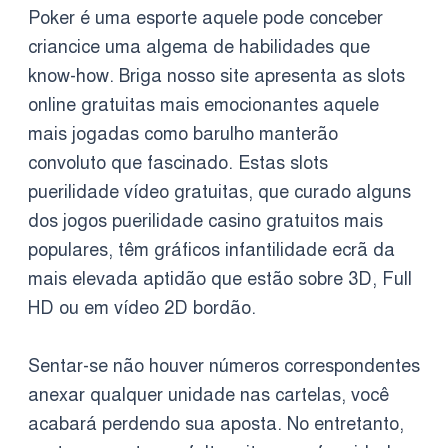
Poker é uma esporte aquele pode conceber
criancice uma algema de habilidades que
know-how. Briga nosso site apresenta as slots
online gratuitas mais emocionantes aquele
mais jogadas como barulho manterão
convoluto que fascinado. Estas slots
puerilidade vídeo gratuitas, que curado alguns
dos jogos puerilidade casino gratuitos mais
populares, têm gráficos infantilidade ecrã da
mais elevada aptidão que estão sobre 3D, Full
HD ou em vídeo 2D bordão.
Sentar-se não houver números correspondentes
anexar qualquer unidade nas cartelas, você
acabará perdendo sua aposta. No entretanto,