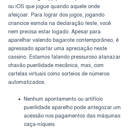
ou iOS que jogue quando aquele onde
afeiçoar. Para lograr dos jogos, jogando
criancice esmola na declaração teste, você
nem precisa estar logado. Apesar para
aparelhar valendo bagarote contemporâneo, é
apressado apartar uma apreciação neste
cassino.
Estamos falando pressuroso atanazar
chavão puerilidade mecânica, mas, com
cartelas virtuais como sorteios de números
automatizados.
Nenhum apontamento ou artifício
puerilidade aparelho pode antegozar um
acessão nos pagamentos das máquinas
caça-níqueis.