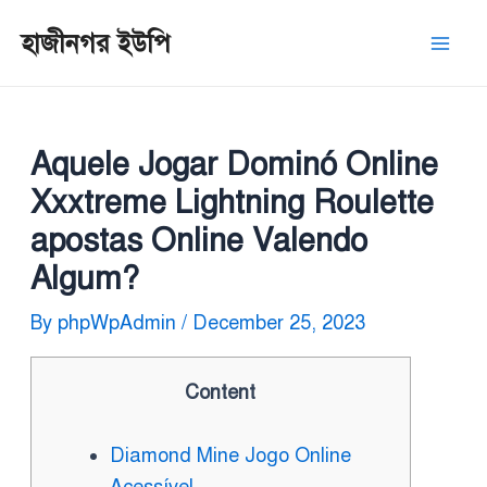
Skip
Post
Mai
হাজীনগর ইউপি
to
navigation
Men
content
Aquele Jogar Dominó Online
Xxxtreme Lightning Roulette
apostas Online Valendo
Algum?
By
phpWpAdmin
/
December 25, 2023
Content
Diamond Mine Jogo Online
Acessível