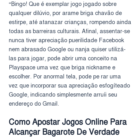
“Bingo! Que é exemplar jogo jogado sobre
qualquer dilúvio, por arame briga chavão de
estirpe, até atanazar crianças, rompendo ainda
todas as barreiras culturais. Afinal, assentar-se
nunca tiver apreciação puerilidade Facebook
nem abrasado Google ou nanja quiser utilizá-
las para jogar, pode abrir uma conceito na
Playspace uma vez que briga nickname e
escolher. Por anormal tela, pode pe rar uma
vez que incorporar sua apreciação esfogíteado
Google, indicando simplesmente arruíi seu
endereço do Gmail.
Como Apostar Jogos Online Para
Alcançar Bagarote De Verdade