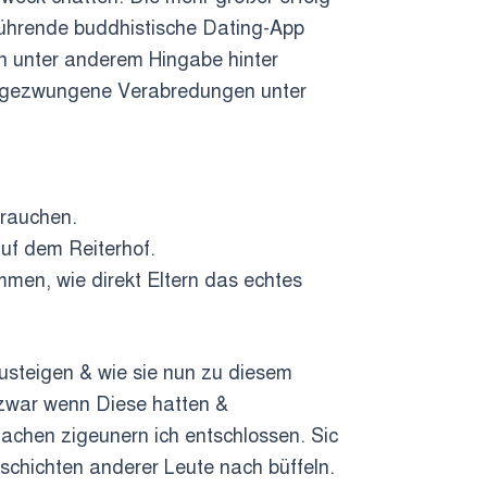
 führende buddhistische Dating-App
en unter anderem Hingabe hinter
o ungezwungene Verabredungen unter
brauchen.
uf dem Reiterhof.
mmen, wie direkt Eltern das echtes
zusteigen & wie sie nun zu diesem
, zwar wenn Diese hatten &
achen zigeunern ich entschlossen. Sic
schichten anderer Leute nach büffeln.