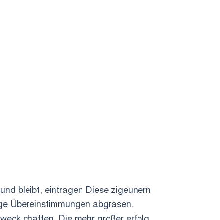
und bleibt, eintragen Diese zigeunern
inige Übereinstimmungen abgrasen.
weck chatten. Die mehr großer erfolg