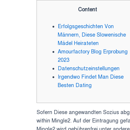
Content
Erfolgsgeschichten Von
Männern, Diese Slowenische
Mädel Heirateten
Amourfactory Blog Erprobung
2023
Datenschutzeinstellungen
Irgendwo Findet Man Diese
Besten Dating
Sofern Diese angewandten Sozius abgras
within Mingle2. Auf der Eintragung gef
Mingle2 wird gebührenfrei unter ander