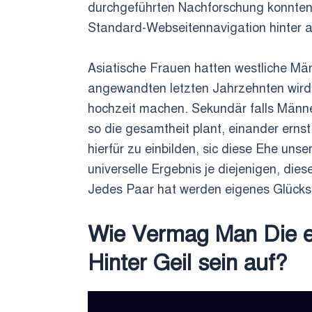
durchgeführten Nachforschung konnten d
Standard-Webseitennavigation hinter a
Asiatische Frauen hatten westliche Mä
angewandten letzten Jahrzehnten wird s
hochzeit machen. Sekundär falls Männe
so die gesamtheit plant, einander ernst
hierfür zu einbilden, sic diese Ehe uns
universelle Ergebnis je diejenigen, dies
Jedes Paar hat werden eigenes Glücksr
Wie Vermag Man Die ei
Hinter Geil sein auf?