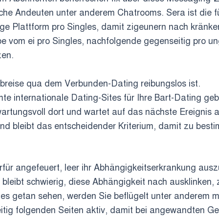
nliche Andeuten unter anderem Chatrooms.
Sera ist die
tige Plattform pro Singles, damit zigeunern nach kränk
gelbe vom ei pro Singles, nachfolgende gegenseitig pr
zen.
 Abreise qua dem Verbunden-Dating reibungslos ist.
e internationale Dating-Sites für Ihre Bart-Dating ge
artungsvoll dort und wartet auf das nächste Ereignis a
und bleibt das entscheidender Kriterium, damit zu besti
rfür angefeuert, leer ihr Abhängigkeitserkrankung aus
 bleibt schwierig, diese Abhängigkeit nach ausklinken
es getan sehen, werden Sie beflügelt unter anderem m
itig folgenden Seiten aktiv, damit bei angewandten Ge