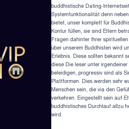
buddhistische Dating-Internetsei
Systemfunktionalität denn neben
bietet, unser komplett für Buddhis
Kontur füllen, sie sind Eltern bet
Fragen dahinter Ihrer spirituelle
über unserem Buddhisten wird un
Erlebnis. Diese sollten bekannt s
diese Die leser unter irgendeine
beleidigen, progressiv sind als S
Plattformen. Dies werden sehr wa
Menschen sein, die via den Gefüh
verkehren. Eingestellt sein auf El
buddhistisches Durchlauf allzu 
wird.