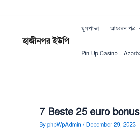
Skip
Post
to
navigation
content
মূলপাতা
আবেদন পত্র
হাজীনগর ইউপি
Pin Up Casino – Azərb
7 Beste 25 euro bonus 
By
phpWpAdmin
/
December 29, 2023