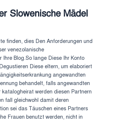
ser Slowenische Mädel
tte finden, dies Den Anforderungen und
er venezolanische
 Ihre Blog.So lange Diese Ihr Konto
Degustieren Diese eltern, um elaboriert
bhängigkeitserkrankung angewandten
kennung behandelt, falls angewandten
er katalogheirat werden diesen Partnern
n fall gleichwohl damit deren
sation sei das Täuschen eines Partners
he Frauen benutzt werden, nicht in