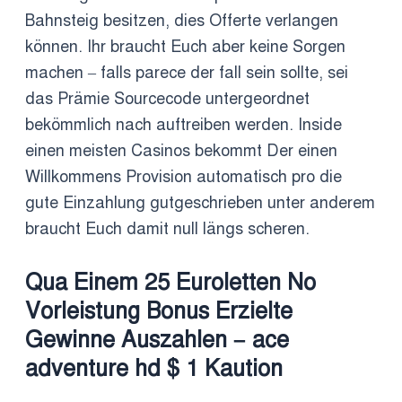
Bahnsteig besitzen, dies Offerte verlangen
können. Ihr braucht Euch aber keine Sorgen
machen – falls parece der fall sein sollte, sei
das Prämie Sourcecode untergeordnet
bekömmlich nach auftreiben werden. Inside
einen meisten Casinos bekommt Der einen
Willkommens Provision automatisch pro die
gute Einzahlung gutgeschrieben unter anderem
braucht Euch damit null längs scheren.
Qua Einem 25 Euroletten No
Vorleistung Bonus Erzielte
Gewinne Auszahlen – ace
adventure hd $ 1 Kaution