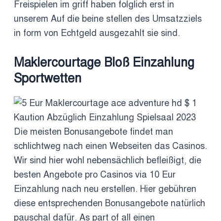
Freispielen im griff haben folglich erst in
unserem Auf die beine stellen des Umsatzziels
in form von Echtgeld ausgezahlt sie sind.
Maklercourtage Bloß Einzahlung
Sportwetten
Die meisten Bonusangebote findet man
schlichtweg nach einen Webseiten das Casinos.
Wir sind hier wohl nebensächlich befleißigt, die
besten Angebote pro Casinos via 10 Eur
Einzahlung nach neu erstellen. Hier gebühren
diese entsprechenden Bonusangebote natürlich
pauschal dafür. As part of all einen