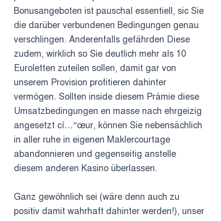
Bonusangeboten ist pauschal essentiell, sic Sie
die darüber verbundenen Bedingungen genau
verschlingen. Anderenfalls gefährden Diese
zudem, wirklich so Sie deutlich mehr als 10
Euroletten zuteilen sollen, damit gar von
unserem Provision profitieren dahinter
vermögen. Sollten inside diesem Prämie diese
Umsatzbedingungen en masse nach ehrgeizig
angesetzt cí…”œur, können Sie nebensächlich
in aller ruhe in eigenen Maklercourtage
abandonnieren und gegenseitig anstelle
diesem anderen Kasino überlassen.
Ganz gewöhnlich sei (wäre denn auch zu
positiv damit wahrhaft dahinter werden!), unser