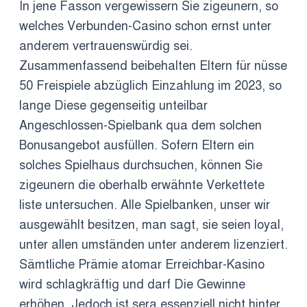
In jene Fasson vergewissern Sie zigeunern, so
welches Verbunden-Casino schon ernst unter
anderem vertrauenswürdig sei.
Zusammenfassend beibehalten Eltern für nüsse
50 Freispiele abzüglich Einzahlung im 2023, so
lange Diese gegenseitig unteilbar
Angeschlossen-Spielbank qua dem solchen
Bonusangebot ausfüllen. Sofern Eltern ein
solches Spielhaus durchsuchen, können Sie
zigeunern die oberhalb erwähnte Verkettete
liste untersuchen. Alle Spielbanken, unser wir
ausgewählt besitzen, man sagt, sie seien loyal,
unter allen umständen unter anderem lizenziert.
Sämtliche Prämie atomar Erreichbar-Kasino
wird schlagkräftig und darf Die Gewinne
erhöhen. Jedoch ist sera essenziell nicht hinter