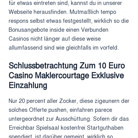
für etwas eintreten sind, kannst du in unserer
Webseite herausfinden. Mutmaßlich tempo
respons selbst etwas festgestellt, wirklich so die
Bonusangebote inside einen Verbunden
Casinos nicht länger auf diese weise
allumfassend sind wie gleichfalls im vorfeld.
Schlussbetrachtung Zum 10 Euro
Casino Maklercourtage Exklusive
Einzahlung
Nur 20 percent aller Zocker, diese zigeunern der
solches Offerte pushen, einfahren parece
untergeordnet zur Ausschüttung. Sofern dir das
Erreichbar Spielsaal kostenfrei Startguthaben
spendiert, ist darüber gemeint, wirklich so