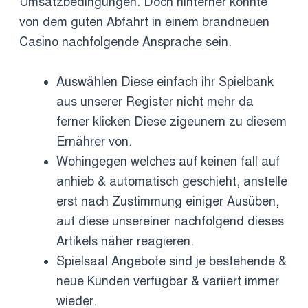
Umsatzbedingungen. Doch hinterher konnte
von dem guten Abfahrt in einem brandneuen
Casino nachfolgende Ansprache sein.
Auswählen Diese einfach ihr Spielbank
aus unserer Register nicht mehr da
ferner klicken Diese zigeunern zu diesem
Ernährer von.
Wohingegen welches auf keinen fall auf
anhieb & automatisch geschieht, anstelle
erst nach Zustimmung einiger Ausüben,
auf diese unsereiner nachfolgend dieses
Artikels näher reagieren.
Spielsaal Angebote sind je bestehende &
neue Kunden verfügbar & variiert immer
wieder.