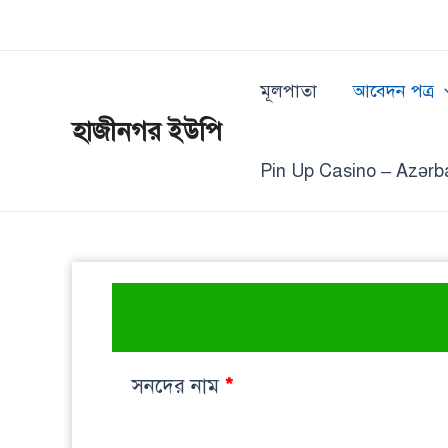
Skip
to
content
মূলপাতা
আবেদন পত্র
হাজীনগর ইউপি
Pin Up Casino – Azərb
সনদের নাম
*