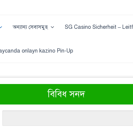
অন্যান্য সেবাসমুহ
SG Casino Sicherheit – Leit
aycanda onlayn kazino Pin-Up
বিবিধ সনদ